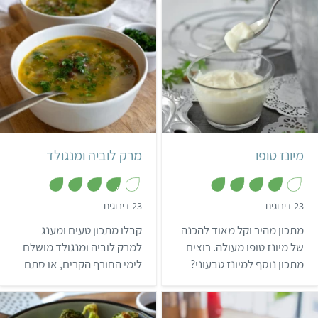
כשנמאס 🙂
קל
5 דקות
קל
300 גרם
מיונז טופו
מרק לוביה ומנגולד
,
,
23 דירוגים
23 דירוגים
3
3
.
.
מתכון מהיר וקל מאוד להכנה
קבלו מתכון טעים ומענג
8
9
מ
מ
של מיונז טופו מעולה. רוצים
למרק לוביה ומנגולד מושלם
ת
ת
מתכון נוסף למיונז טבעוני?
לימי החורף הקרים, או סתם
ו
ו
ך
ך
לחצו כאן!
לערב שרוצים להתפנק בו עם
5
5
אוכל מנחם וטעים לאללה!