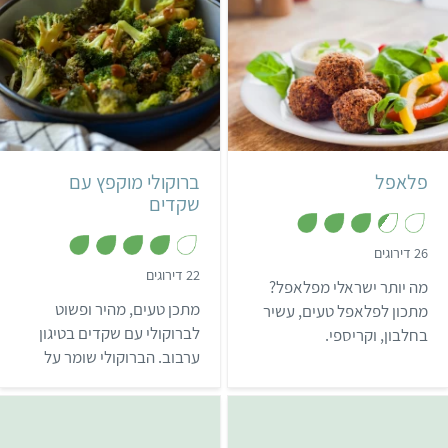
קל
15 דקות
קל
ישראלי
2 מנות
פלאפל
ברוקולי מוקפץ עם
שקדים
,
26 דירוגים
3
,
22 דירוגים
.
מה יותר ישראלי מפלאפל?
4
4
מ
מ
מתכן טעים, מהיר ופשוט
מתכון לפלאפל טעים, עשיר
ת
ת
ו
לברוקולי עם שקדים בטיגון
בחלבון, וקריספי.
ו
ך
ך
ערבוב. הברוקולי שומר על
5
5
הפריכות ועריכיו התזונתיים
בשל הבישול הקצר.