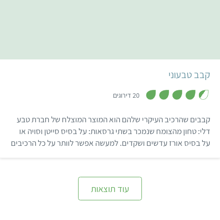
קל
30 דקות
25 קבבים
קבב טבעוני
,
4
20 דירוגים
.
4
מ
קבבים שהרכיב העיקרי שלהם הוא המוצר המוצלח של חברת טבע
ת
ו
דלי: טחון מהצומח שנמכר בשתי גרסאות: על בסיס סייטן וסויה או
ך
על בסיס אורז עדשים ושקדים. למעשה אפשר לוותר על כל הרכיבים
5
מלבד חבילת הטחון עצמה שיתרונה הבולט הוא שהיא מספיק דביקה
וטעימה בלי צורך להוסיף שום דבר לעיסה.
עוד תוצאות