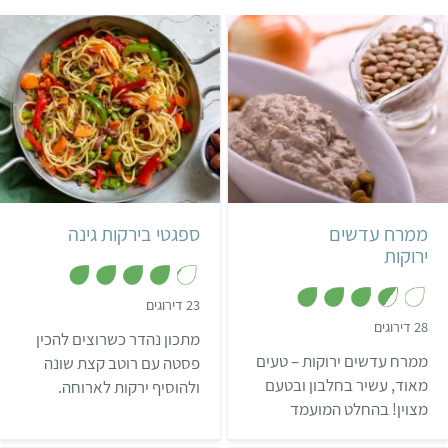
קל
25 דקות
קל
55 דקות
3 מנות
ממרח עדשים
ספגטי בירקות גינה
ירוקות
,
23 דירוגים
4
,
28 דירוגים
.
מתכון נהדר כשרוצים להכין
3
1
.
ממרח עדשים ירוקות – טעים
מ
פסטה עם רוטב קצת שונה
6
ת
מ
מאוד, עשיר בחלבון ובטעם
ולהוסיף ירקות לארוחה.
ו
ת
ך
מצוין! בהחלט המועמד
ו
5
ך
המושלם להחליף חומוס
5