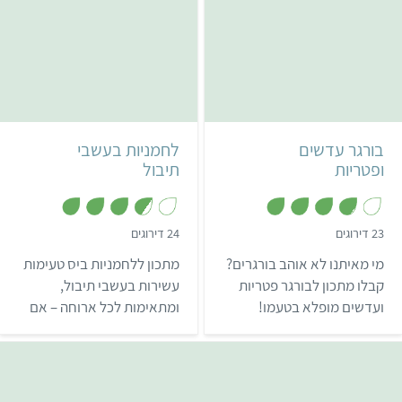
קל
שעה ו-40 דקות
קל
18 קציצות
10 לחמניות
בורגר עדשים
לחמניות בעשבי
ופטריות
תיבול
,
,
23 דירוגים
24 דירוגים
3
3
.
.
מי מאיתנו לא אוהב בורגרים?
מתכון ללחמניות ביס טעימות
7
8
מ
מ
קבלו מתכון לבורגר פטריות
עשירות בעשבי תיבול,
ת
ת
ועדשים מופלא בטעמו!
ומתאימות לכל ארוחה – אם
ו
ו
ך
ך
ארוחת בוקר, ארוחת ערב, או
5
5
אפילו פיקניק עם משפחה או
חברים.