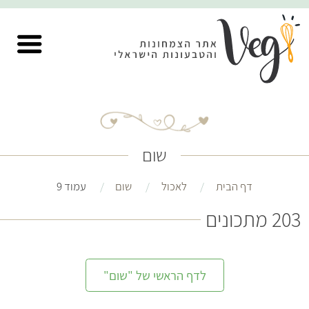
שום
דף הבית
לאכול
שום
עמוד 9
203 מתכונים
לדף הראשי של "שום"