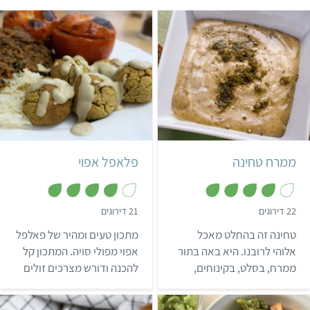
קל
30 דקות
קל
5 דקות
35 כדורים
ממרח טחינה
פלאפל אפוי
,
,
22 דירוגים
21 דירוגים
4
3
.
מ
טחינה זה בהחלט מאכל
מתכון טעים ומהיר של פאלפל
9
ת
מ
ו
אלוהי לרובנו. היא באה בתור
אפוי מפולי סויה. המתכון קל
ת
ך
ממרח, בסלט, בקינוחים,
להכנה ודורש מצרכים זולים
ו
5
ך
אפשר להתשמש בה בתור
שאפשר להשיג בכל סופר.
5
תחליף ביצה, והיא פשוט