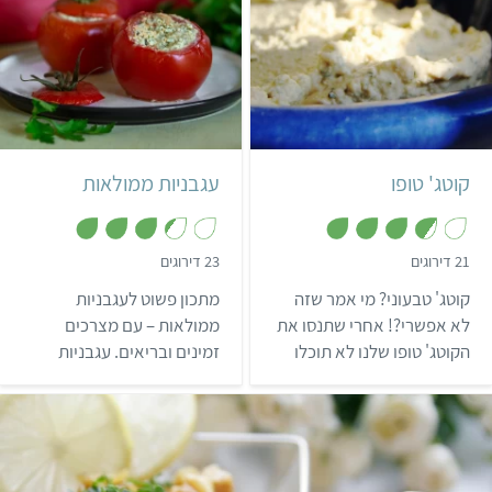
קל
שעה ו-5 דקות
קל
10 דקות
4 מנות
קוטג' טופו
עגבניות ממולאות
,
,
21 דירוגים
23 דירוגים
3
3
.
.
קוטג' טבעוני? מי אמר שזה
מתכון פשוט לעגבניות
3
7
מ
מ
לא אפשרי?! אחרי שתנסו את
ממולאות – עם מצרכים
ת
ת
הקוטג' טופו שלנו לא תוכלו
זמינים ובריאים. עגבניות
ו
ו
ך
ך
להפסיק להכין אותו.
ממולאות בטופו הן מנה
5
5
חלבונית מרשימה ומשביעה,
שמתאימה לארוחת הצהריים
או לארוחה אחרי אימון.