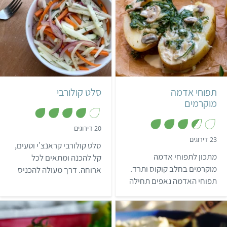
בינוני
שעה ו-10 דקות
קל
10 דקות
4 מנות
4 מנות
תפוחי אדמה
סלט קולורבי
מוקרמים
,
20 דירוגים
4
,
23 דירוגים
מ
סלט קולורבי קראנצ'י וטעים,
3
ת
.
מתכון לתפוחי אדמה
ו
קל להכנה ומתאים לכל
5
ך
מ
מוקרמים בחלב קוקוס ותרד.
ארוחה. דרך מעולה להכניס
5
ת
תפוחי האדמה נאפים תחילה
ו
את הקולורבי לתפריט
ך
בתנור ואז נחצים וממולאים
השבועי.
5
ברוטב קרמי ועשיר.