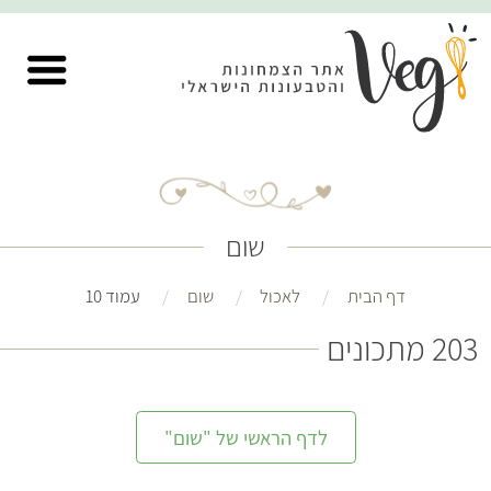
שום
דף הבית
לאכול
שום
עמוד 10
203 מתכונים
לדף הראשי של "שום"