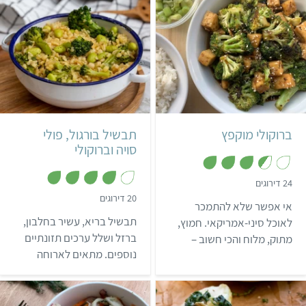
בריאה בקטע אחר. קבלו את
המתכון הכי בסיסי לממרח
טחינה פשוט טעים.
קל
30 דקות
קל
3 מנות
סיני אמריקאי
ברוקולי מוקפץ
תבשיל בורגול, פולי
סויה וברוקולי
,
24 דירוגים
3
,
20 דירוגים
.
אי אפשר שלא להתמכר
4
5
.
מ
תבשיל בריא, עשיר בחלבון,
לאוכל סיני-אמריקאי. חמוץ,
1
ת
מ
ברזל ושלל ערכים תזונתיים
מתוק, מלוח והכי חשוב –
ו
ת
ך
נוספים. מתאים לארוחה
מאוד פשוט. מתכון מעולה
ו
5
ך
אחרי אימון או סתם אם בא
למי שאוהב ברוקולי או רוצה
5
לכם להתפנק.
להתחיל לאהוב🤩!