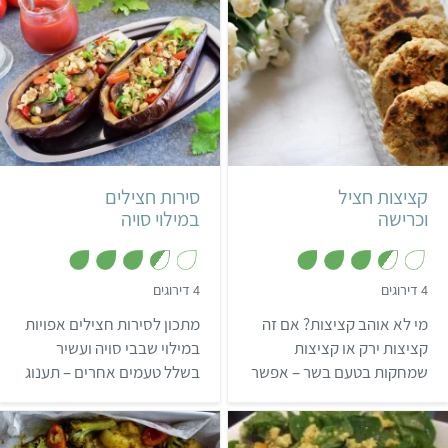
קל
קל
2 סירות חצילים ממלואות
קציצות חציל
סירות חצילים
וכרישה
במילוי סויה
,
,
4 דירוגים
4 דירוגים
3
3
.
.
מי לא אוהב קציצות? אם זה
מתכון לסירות חצילים אפויות
5
5
מ
מ
קציצות ירק או קציצות
במילוי שבבי סויה ועשיר
ת
ת
שמחקות בטעם בשר – אפשר
בשלל טעמים אחרים – תענוג
ו
ו
ך
ך
להסכים שקציצות זה טעים.
לכל ארוחה.
5
5
קבלו מתכון לקציצות חציל
וכרישה מטוגנות, טעימות