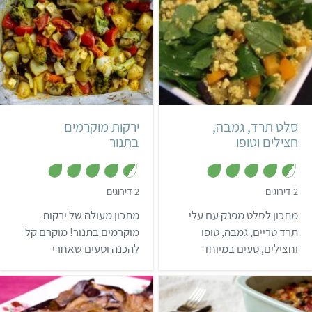
במיוחד!
קל
קל
שעה
4 מנות
סלט תרד, גמבה,
ירקות מוקרמים
חצילים וטופו
בתנור
,
,
2 דירוגים
2 דירוגים
4
4
.
.
מתכון לסלט מפנק עם עלי
מתכון מעולה של ירקות
5
5
מ
מ
תרד טריים, גמבה, טופו
מוקרמים בתנור! מוקרם קל
ת
ת
וחצילים, טעים במיוחד
להכנה וטעים שאחרי
ו
ו
ך
ך
ומעניק לנו ארוחה גם טעימה
שתטעמו אותו לא תוכלו
5
5
וגם מזינה.
לנחש שהוא ללא חלב.