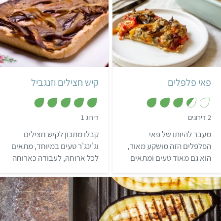
קל
קל
פאי פלפלים
קיש חצילים וזנגביל
,
,
2 דירוגים
דירוג 1
5
3
.
מ
מעבר להיותו של פאי
קבלו מתכון לקיש חצילים
5
ת
מ
ו
הפלפלים הזה מושקע מאוד,
וג'ינג'ר טעים במיוחד, מתאים
ת
ך
הוא גם מאוד טעים ומתאים
לכל ארוחה, לעבודה כארוחה
ו
5
ך
כמעט לכל ארוחה שמכבדת
חמה ולכל פעם שמתחשק
5
את עצמה.
לכם לנשנש משהו טעים.