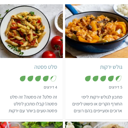
קל
שעה
הונגרי
קל
גולש ירקות
סלט פסטה
,
,
5 דירוגים
4 דירוגים
4
4
.
.
מתכון לגולש ירקות לימי
זה סלט? זה פסטה? זה סלט
3
4
מ
מ
החורף הקרים או פשוט לימים
פסטה! קבלו מתכון לסלט
ת
ת
ארוכים ומעייפים בהם רוצים
פסטה טעים ביותר עם ירקות
ו
ו
ך
ך
אוכל חם, ממלא ומנחם.
גינה טעימים מאוד.
5
5