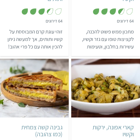
,
,
64 דירוגים
64 דירוגים
3
3
.
.
מתכון ממש פשוט להכנה,
זוהי עוגת קרם המבוססת על
4
6
מ
מ
לקציצות טופו עם גזר וקשיו,
קשיו ותותים, אך למעשה ניתן
ת
ת
עשירות בחלבון, וטעימות
להכין אותה עם כל פרי אהוב!
ו
ו
ך
ך
מאוד. אז למה אתם מחכים?
5
5
קל
40 דקות
בינוני
4 שעות ו-15 דקות
4 מנות
הודי
קארי אפונה, ירקות
גבינה קשה צמחית
וקשיו
(כמו צהובה)