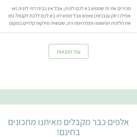
6
מ
מכירים את זה שממש בא לכם לזניה, אבל אין בבית דפי לזניה (או
ת
ו
אפילו רסק עגבניות) וממש אבל ממש לא בא לכם ללכת לקנות? נסו
ך
את הלזניה הפשוטה והמדהימה הזו, שעשויה מירקות קלויים במקום
5
דפי לזניה, רוטב עגבניות שהתבשל שעה כדי להצטמצם ולקבל את
כל הטעמים שצריך, פסטו כוסברה טרי, גבינת קשיו שקדים ביתית
ובצלים מקורמלים.
עוד תוצאות
אלפים כבר מקבלים מאיתנו מתכונים
בחינם!