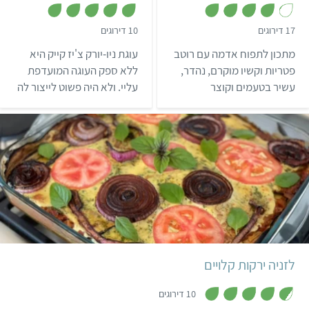
אמריקאי
,
,
17 דירוגים
10 דירוגים
4
4
.
.
מתכון לתפוח אדמה עם רוטב
עוגת ניו-יורק צ'יז קייק היא
9
1
מ
מ
פטריות וקשיו מוקרם, נהדר,
ללא ספק העוגה המועדפת
ת
ת
עשיר בטעמים וקוצר
עליי. ולא היה פשוט לייצור לה
ו
ו
ך
ך
מחמאות.
מתכון טבעוני שיעמוד
5
5
בסנדרטים שלי. אבל אחרי
שנה של ניסיונות הצלחתי
להכין אותה בגרסה טבעונית,
נימוחה ועשירה.
בינוני
שעתיים ו-30 דקות
6 פרוסות לזניה
איטלקי
לזניה ירקות קלויים
,
4
10 דירוגים
.