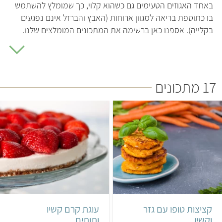
באחד האגוזים הטעימים גם כשהוא קלוי, כך שמומלץ להשתמש
בו כתוספת בריאה למגוון ארוחות (האבץ והברזל אינם נפגעים
בקלייה). אספנו כאן ברשימה את המתכונים המומלצים שלנו.
מה זה בכלל קשיו?
עץ הקשיו גדל באזורים טרופיים ברחבי
העולם. מבחינה בוטנית מדובר בצמח מיוחד. הפרחים של הקשיו
מפתחים "פרי מדומה" שמזכיר תפוח בלי זרעים. ה"תפוח" הזה
17 מתכונים
עסיסי ופופולרי למדי באזורים טרופיים, שם הוא נאכל כמו שהוא
או נסחט למיץ. הוא מתקלקל מאוד בקלות, ולכן סביר להניח
שמעולם לא שמעתם עליו. מהקצה של הפרי המדומה גדל הפרי
האמיתי, שנראה קצת כמו שקד ירוק, ובתוכו נמצא זרע הקשיו.
הקליפה החיצונית של הפרי רעילה למדי וכדי להפריד אותה
מהזרע הנכסף צריך לאדות את הקשיו בטמפרטורה גבוהה.
קל
35 דקות
בינוני
5 שעות ו-35 דקות
16 קציצות
תבנית בקוטר 22 ס"מ
קציצות טופו עם גזר
עוגת קרם קשיו
וקשיו
ותותים