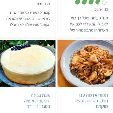
,
21 דירוגים
3
,
33 דירוגים
.
קוטג' טבעוני? מי אמר שזה
3
7
.
מנה טעימה, שכל כך כיף
מ
לא אפשרי?! אחרי שתנסו את
8
ת
מ
לאכול ושתשדרג לכם את
הקוטג' טופו שלנו לא תוכלו
ו
ת
ך
הארוחה! מתכון מהיר של
ו
להפסיק להכין אותו.
5
ך
פטריות ממולאות ברוטב קרם
5
קשיו – מומלץ במיוחד להגיש
בארוחת שישי או בסעודת חג.
בינוני
שעה ו-20 דקות
קשה
5 מנות
תבנית בקוטר 22 ס"מ בגובה 10
תפוח אדמה עם
עוגת גבינה
רוטב פטריות וקשיו
טבעונית אפויה
ס"מ
מוקרם
בסגנון ניו יורק