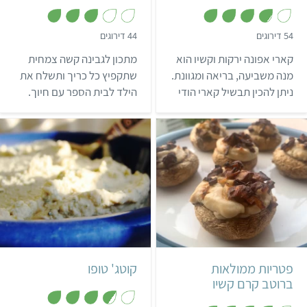
,
,
54 דירוגים
44 דירוגים
3
3
.
.
קארי אפונה ירקות וקשיו הוא
מתכון לגבינה קשה צמחית
2
8
מ
מ
מנה משביעה, בריאה ומגוונת.
שתקפיץ כל כריך ותשלח את
ת
ת
ניתן להכין תבשיל קארי הודי
הילד לבית הספר עם חיוך.
ו
ו
ך
ך
עם כל הירקות שיש לכם
5
5
במטבח, ולרענן את המתכון
עם הצעות הגיוון שלנו.
קל
45 דקות
קל
10 דקות
16 פטריות ממולאות
פטריות ממולאות
קוטג' טופו
ברוטב קרם קשיו