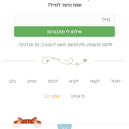
שוות הישר למייל?
שילחו לי מתכונים!
100% מהצומח, 0% ספאם. פשוט להצטרף, קל גם לבטל.
לאכול
לקנות
לקרוא
לבלות
טיפים
בלוג
מי אנחנו
אתגר 22