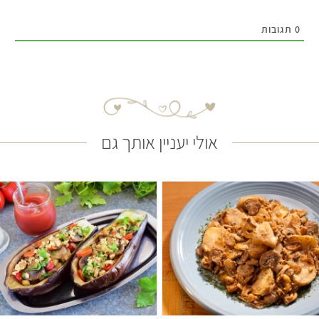
0
תגובות
אולי יעניין אותך גם
בינוני
שעה ו-20 דקות
קל
5 מנות
2 סירות חצילים ממלואות