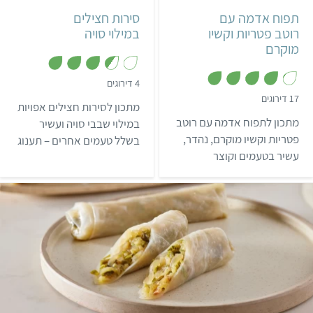
תפוח אדמה עם
סירות חצילים
רוטב פטריות וקשיו
במילוי סויה
מוקרם
,
4 דירוגים
3
,
17 דירוגים
.
מתכון לסירות חצילים אפויות
4
5
.
מתכון לתפוח אדמה עם רוטב
מ
במילוי שבבי סויה ועשיר
1
ת
מ
פטריות וקשיו מוקרם, נהדר,
בשלל טעמים אחרים – תענוג
ו
ת
ך
עשיר בטעמים וקוצר
ו
לכל ארוחה.
5
ך
מחמאות.
5
קל