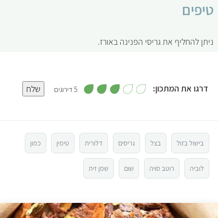
טיפים
ניתן להחליף את גריסי הפנינה באורז.
,
דרגו את המתכון:
שלח
5 דירוגים
3
מ
5
ת
ו
ך
5
4
בישול בזול
בצל
גריסים
דלורית
טימין
כמון
3
לוביה
רוטב סויה
שום
שמן זית
2
1