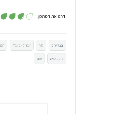
דרגו את המתכון:
5
4
בצל ירוק
גזר
זנגוויל - ג'ינג'ר
חמא
3
רוטב סויה
שום
2
1