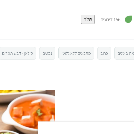
,
שלח
3
156 דירוגים
.
8
מ
ת
ו
ך
5
ת בוטנים
כרוב
מתכונים ללא גלוטן
נבטים
סילאן - דבש תמרים