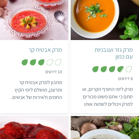
קל
קל
מרק גזר ועגבניות
מרק אבטיח קר
עם כמון
,
10 דירוגים
3
,
8 דירוגים
מ
מתכון למרק אבטיח קר
3
ת
.
מרק לימי החורף הקרים, או
ו
ומרענן, מושלם לימי הקיץ
8
ך
מ
סתם כי אתם פשוט מכורים
החמים ולאירוח של אנשים.
5
ת
למרק ויכולים לשתות אותו
ו
ך
אפילו ב40 מעלות חום – קבלו
5
מתכון למרק גזר ועגבניות על
בסיס ציר ירקות – טעים
בטירוף ועשיר במלא טעמים!