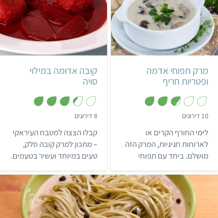
קל
קשה
עיראקי
מרק תפוחי אדמה
קובה אדומה במילוי
ופטריות חריף
סויה
,
,
10 דירוגים
8 דירוגים
3
2
.
.
לימי החורף הקרים או
קבלו הצצה למטבח העיראקי
4
8
מ
מ
לארוחות חגיגיות, המרק הזה
– מתכון למרק קובה סלק,
ת
ת
מושלם. ביחד עם תפוחי
טעים במיוחד ועשיר בטעמים.
ו
ו
ך
ך
האדמה, הפטריות ועשבי
5
5
התיבול, וביחד עם החריף
שנותן למרק חריפות מצוינת –
המרק הזה מעולה לכל
ארוחה!