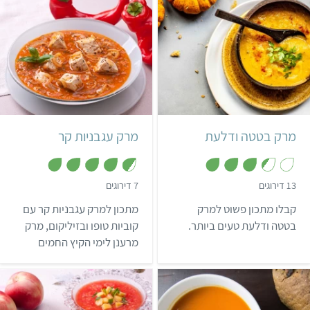
קל
5 מנות
קל
מרק בטטה ודלעת
מרק עגבניות קר
,
,
13 דירוגים
7 דירוגים
4
3
.
.
קבלו מתכון פשוט למרק
מתכון למרק עגבניות קר עם
6
4
מ
מ
בטטה ודלעת טעים ביותר.
קוביות טופו ובזיליקום, מרק
ת
ת
מרענן לימי הקיץ החמים
ו
ו
ך
ך
ומופלא בטעמו. תהנו!
5
5