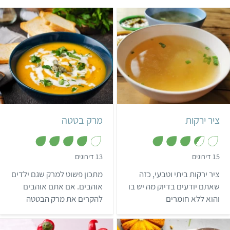
קל
שעתיים ו-18 דקות
קל
40 דקות
ציר ירקות
מרק בטטה
,
,
15 דירוגים
13 דירוגים
3
3
.
.
ציר ירקות ביתי וטבעי, כזה
מתכון פשוט למרק שגם ילדים
9
5
מ
מ
שאתם יודעים בדיוק מה יש בו
אוהבים. אם אתם אוהבים
ת
ת
והוא ללא חומרים
להקרים את מרק הבטטה
ו
ו
ך
ך
מלאכותיים.
שלכם, מומלץ להשתמש
5
5
בקרם קוקוס.