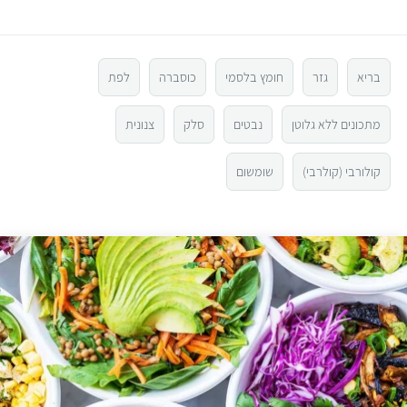
6
מ
ת
ו
4
ך
5
בריא
גזר
חומץ בלסמי
כוסברה
לפת
3
מתכונים ללא גלוטן
נבטים
סלק
צנונית
2
קולורבי (קולרבי)
שומשום
1