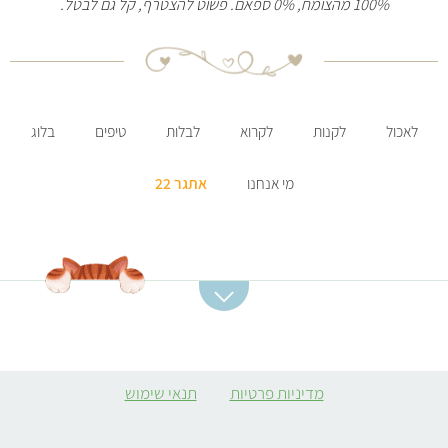
100% מהצומח, 0% ספאם. פשוט להצטרף, קל גם לבטל.
לאכול
לקנות
לקרוא
לבלות
טיפים
בלוג
מי אנחנו
אתגר 22
קטגוריות מתכונים
מתכונים מומלצים
מרקים
סלט תפוחי אדמה
מדיניות פרטיות
תנאי שימוש
ממולאים צמחוניים
קובה סלק
קציצות
מרק כתום