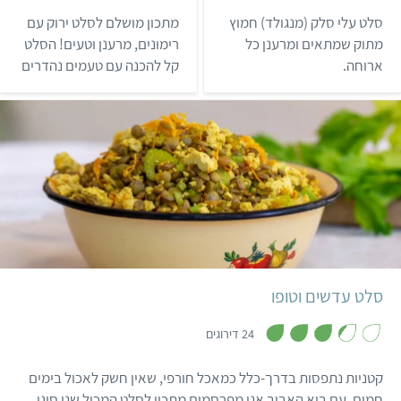
3
4
.
.
סלט עלי סלק (מנגולד) חמוץ
מתכון מושלם לסלט ירוק עם
4
3
מ
מ
מתוק שמתאים ומרענן כל
רימונים, מרענן וטעים! הסלט
ת
ת
ארוחה.
קל להכנה עם טעמים נהדרים
ו
ו
ך
ך
שמשתלבים ביחד למנה
5
5
חגיגית שמתאימה לראש
השנה או לכל סעודה אחרת
שרוצים להפוך למיוחדת יותר.
קל
10 דקות
סלט עדשים וטופו
,
3
24 דירוגים
.
3
מ
קטניות נתפסות בדרך-כלל כמאכל חורפי, שאין חשק לאכול בימים
ת
ו
חמים. עם בוא האביב אנו מפרסמים מתכון לסלט המכיל שני סוגי