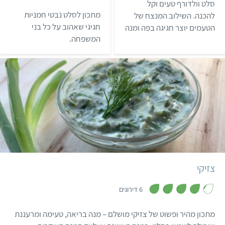
סלט וולדורף טעים וקל
5
ת
מ
ו
מתכון לסלט נבטי חמניות
להכנה. השילוב המנצח של
ת
ך
ו
חגיגי שאהוב על כל בני
הטעמים יוצר חגיגה בפה ומנה
5
ך
המשפחה.
ייחודית שיכולה לשדרג כל
5
ארוחה. הרשמו לאתגר 22
לעוד מגוון מתכונים טעימים
ובריאים.
קל
10 דקות
6 מנות
יווני
צזיקי
,
4
6 דירוגים
.
2
מ
מתכון מהיר ופשוט של צזיקי מושלם – מנה בריאה, טעימה ומרעננת
ת
ו