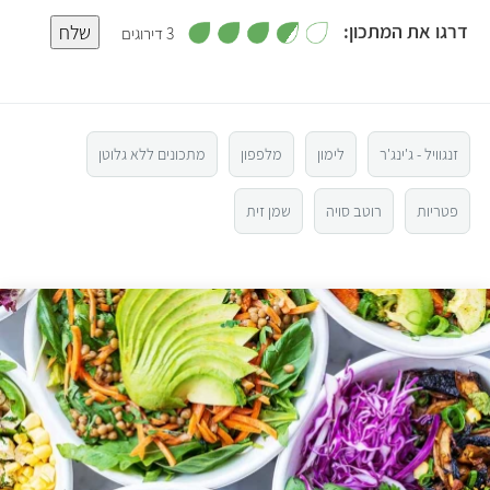
,
דרגו את המתכון:
שלח
3 דירוגים
3
.
5
7
מ
ת
ו
4
ך
5
זנגוויל - ג'ינג'ר
לימון
מלפפון
מתכונים ללא גלוטן
3
פטריות
רוטב סויה
שמן זית
2
1