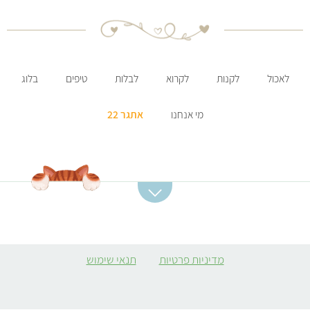
לאכול
לקנות
לקרוא
לבלות
טיפים
בלוג
מי אנחנו
אתגר 22
קטגוריות מתכונים
מתכונים מומלצים
מרקים
סלט תפוחי אדמה
מדיניות פרטיות
תנאי שימוש
ממולאים צמחוניים
קובה סלק
קציצות
מרק כתום
מתכונים לארוחות צהריים
פשטידת ברוקולי