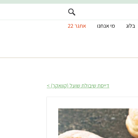
בלוג
מי אנחנו
אתגר 22
דייסת שיבולת שועל (קוואקר)