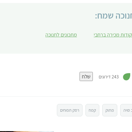
נוכה שמח:
קודות מכירה ברחבי
מתכונים לחנוכה
,
שלח
3
243 דירוגים
.
6
מ
ת
ו
ך
5
סויה
מתוק
קמח
רסק תפוחים