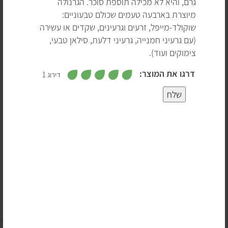
גרם, והיא לא מכילה תוספת סוכר. הגרנולה
את שלושתם אפשר, כמובן, גם להכין בבית, אבל לפעמים הכי
מיוצרת בארבעה טעמים שכולם טבעוניים:
פשוט לקנות. בעיקר כשבכל סופר או חנות טבע תמצאו שפע
שוקולד-מייפל, זרעים וגרעינים, שקדים או עשירה
דגני בוקר טבעוניים, כולל מוצרים מדגנים מלאים, ללא גלוטן,
(עם גרעיני חמנייה, גרעיני דלעת, סילאן טבעי,
ללא תוספת סוכר וללא חומרים משמרים.
צימוקים ועוד).
מה כבר יכול להיות לא טבעוני בגרנולה, קורנפלקס ומוזלי?
,
דרגו את המוצר:
דירוג 1
5
אלה המרכיבים הלא טבעוניים העיקרים שעשויים להסתתר
מ
5
ת
בדגני בוקר:
שלח
ו
ך
דבש –
לפעמים משתמשים בדבש להמתקה.
5
4
חלב (ואבקת חלב) –
נפוצים בעיקר במוצרים עם
שוקולד, אבל לא רק.
3
ויטמין D –
כמעט תמיד מקורו של ויטמין ה-D שמוסיפים
לקורנפלקס הוא מצמר של כבשים 😣.
2
גרנולה ומוזלי
1
קצת היסטוריה:
השם גרנולה נולד כבר ב-1863, אבל אז היה
מדובר בפירורי קמח אפויים 😐. וכצפוי הגרנולה התחילה
25 מוצרים
לצבור מעריצים רק כששינו את המתכון שלה לזה שאנחנו