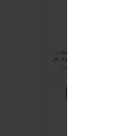
ורנפלקס הרדוף
רדוף היא חברה ותיקה למזון אורגני שמשווקת
בחר מוצרים טבעוניים: קמחים (קמח עדשים,
מח חומוס וכו'), משקאות חלב צמחי ועוד.
חברה יש גם שלושה סוגים של קורנפלקס
ורגני שאפשר לרוב לקנות בחנויות טבע.