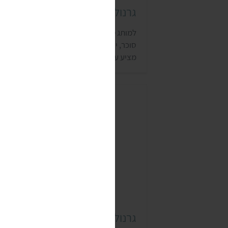
גרנולה טוסו (TUSSO)
למותג טוסו מבית דנשר, שמתמחה במזונות ל
סוכר, יש שני סוגים של גרנולה טבעונית. המות
מציע עוד מוצרים טבעוניים, כמו שוקולדים,
עוגיות וגליליות.
גרנולה נוטרה זן (NutraZen)