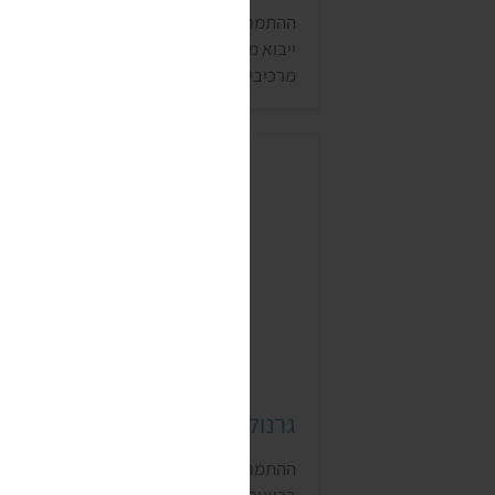
ההתמחות של מותג נוטרה זן (aZen
ייבוא מוצרים אורגניים-כשרים, שמבוססים ע
מרכיבים טבעיים ולא מכילים חומרים משמרי
למותג יש מבחר מוצרים טבעוניים כמו ארוחו
ראמן וקמח קוקוס.
גרנולה רפאל'ס
ההתמחות של חברת רפאל'ס היא מוצרים