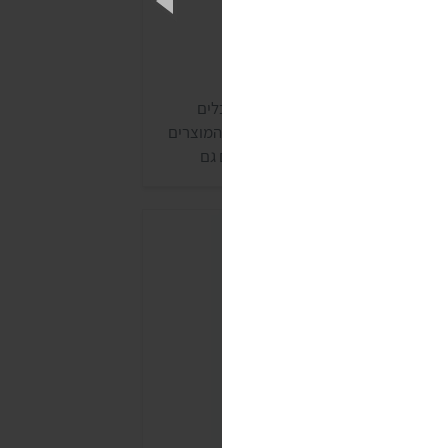
רנולה דגש
גש (דוכן גן שמואל) מייצרים המון מאכלים
בטוחים לאלרגים לגלוטן. חלק גדול מהמוצרים
להם (כמו העוגיות וקמח השקדים) הם גם
טבעוניים. לדגש יש 3 סוגי גרנולה טבעוניים
מכרים באריזה של 250 גרם.