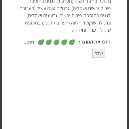
גרנולה פירות יבשים (תערובת דגנים בתוספת
את שלושתם אפשר, כמובן, גם להכין בבית, אבל לפעמים הכי
פירות יבשים ושקדים), גרנולה טעם עשיר (תערובת
פשוט לקנות. בעיקר כשבכל סופר או חנות טבע תמצאו שפע
דגנים בתוספת פירות יבשים, גרעינים ושקדים)
דגני בוקר טבעוניים, כולל מוצרים מדגנים מלאים, ללא גלוטן,
וגרנולה שוקולד חלווה (תערובת דגנים בתוספת
ללא תוספת סוכר וללא חומרים משמרים.
שוקולד מריר וחלווה).
מה כבר יכול להיות לא טבעוני בגרנולה, קורנפלקס ומוזלי?
,
דרגו את המוצר:
דירוג 1
5
אלה המרכיבים הלא טבעוניים העיקרים שעשויים להסתתר
מ
5
ת
בדגני בוקר:
שלח
ו
ך
דבש –
לפעמים משתמשים בדבש להמתקה.
5
4
חלב (ואבקת חלב) –
נפוצים בעיקר במוצרים עם
שוקולד, אבל לא רק.
3
ויטמין D –
כמעט תמיד מקורו של ויטמין ה-D שמוסיפים
לקורנפלקס הוא מצמר של כבשים 😣.
2
גרנולה ומוזלי
1
קצת היסטוריה:
השם גרנולה נולד כבר ב-1863, אבל אז היה
מדובר בפירורי קמח אפויים 😐. וכצפוי הגרנולה התחילה
25 מוצרים
לצבור מעריצים רק כששינו את המתכון שלה לזה שאנחנו