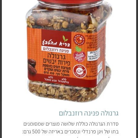
דף זה מוקדש לשלושה דגני בוקר פופולריים במיוחד
גרנולה פנינה רוזנבלום
(קורנפלקס, גרנולה ומוזלי). למרות שבדרך-כלל אוכלים אותם
סדרת הגרנולה כוללת שלושה מוצרים שמסומנים
בבוקר עם יוגורט או חלב טבעוניים, הם מתאימים מאוד גם
בתו של ויגן פרנדלי ונמכרים באריזה של 500 גרם:
כתוספת משגעת לגלידה, ל
סמודי בול
, לסלט פירות ועוד ועוד.