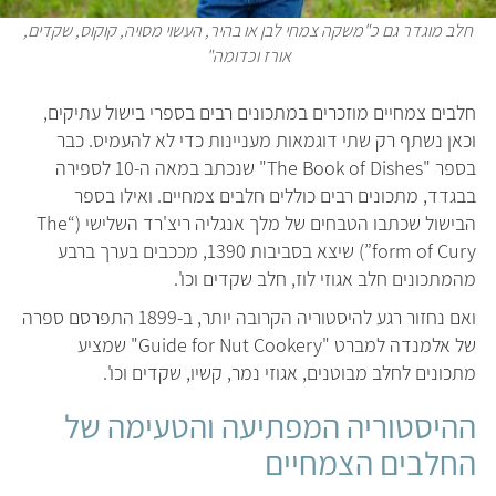
חלב מוגדר גם כ"משקה צמחי לבן או בהיר, העשוי מסויה, קוקוס, שקדים,
אורז וכדומה"
חלבים צמחיים מוזכרים במתכונים רבים בספרי בישול עתיקים,
וכאן נשתף רק שתי דוגמאות מעניינות כדי לא להעמיס. כבר
בספר "The Book of Dishes" שנכתב במאה ה-10 לספירה
בבגדד, מתכונים רבים כוללים חלבים צמחיים. ואילו בספר
הבישול שכתבו הטבחים של מלך אנגליה ריצ'רד השלישי (“The
form of Cury”) שיצא בסביבות 1390, מככבים בערך ברבע
מהמתכונים חלב אגוזי לוז, חלב שקדים וכו'.
ואם נחזור רגע להיסטוריה הקרובה יותר, ב-1899 התפרסם ספרה
של אלמנדה למברט "Guide for Nut Cookery" שמציע
מתכונים לחלב מבוטנים, אגוזי נמר, קשיו, שקדים וכו'.
ההיסטוריה המפתיעה והטעימה של
החלבים הצמחיים