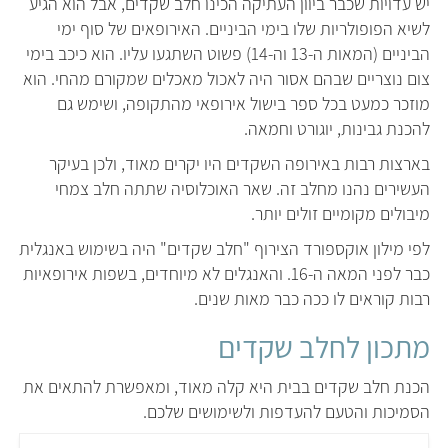
יש עדויות שכבר ביוון העתיקה הכינו חלב שקדים, אבל הוא הגיע
לשיא הפופולריות שלו בימי הביניים. האירופאים של סוף ימי
הביניים (המאות ה-13 וה-14) פשוט השתגעו עליו. הוא כיכב בימי
צום נוצריים שבהם אסור היה לאכול מאכלים שמקורם מהחי. הוא
מוזכר כמעט בכל ספר בישול אירופאי מהתקופה, ושימש גם
להכנת גבינות, יוגורט וחמאה.
בארצות רבות באירופה השקדים היו יקרים מאוד, ולכן בעיקר
העשירים נהנו מחלב זה. שאר האוכלוסיה שתתה חלב צמחי
מיבולים מקומיים זולים יותר.
לפי מילון אוקספורד הצירוף "חלב שקדים" היה בשימוש באנגלית
כבר לפני המאה ה-16. והאנגלים לא מיוחדים, בשפות אירופאיות
רבות קוראים לו ככה כבר מאות שנים.
מתכון לחלב שקדים
הכנת חלב שקדים בבית היא קלה מאוד, ומאפשרת להתאים את
הסמיכות והטעם להעדפות ולשימושים שלכם.