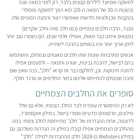
למשקה שמיועד לילדים קטנים בלבד. רק לפני כמאה שנה
(בשנות ה-30 של המאה ה-20) הוא הפך למשקה פופולרי
בעקבות טכנולוגיות חדשות שאפשרו ייצור והפצה המוניים שלו.
מנגד, הרבה חלבים צמחיים (כמו חלב סויה וחלב שקדים)
נמצאים איתנו כבר מאות, ואפילו אלפי שנים. הם נשמרו טוב יותר
לזמן ארוך יותר והיו בטוחים בהרבה לשתייה.
אנשים מתרבויות שונות שתו חלבים מאגוזים וצמחים, והשתמשו
בהם לבישול, להכנת גבינות, יוגורט וחמאה – ולפעמים אפילו
להזנת תינוקות. וכן, לחלקם כבר אז קראו "חלב", ככה שאין שום
סיבה שבעולם להתייחס אליהם בתור תחליפים או טרנד חולף.
סופרים את החלבים הצמחיים
לא רק ההיסטוריה עומדת לצד החלב הצמחי, אלא גם שלל
מילונים, פרסומים מדעיים וספרי בישול. במילון אוקספורד,
לדוגמה, אחת ההגדרות של 'חלב' מתייחסת לחלב צמחי. כמה
מהחלבים הצמחיים אפילו קיבלו במילון זה הגדרות משלהם. גם
במילון Websters מ-1828 חלק מההגדרות למילה "חלב"