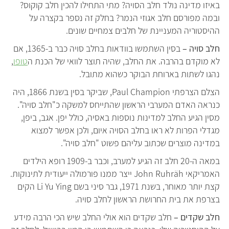
באיזו מדינה נולד חלב הסויה? מתי התחילו להכין חלב קוקוס?
ובמה מפורסם חלב אגוזי הנמר? בחלק זה נספר בקצרה על
ההיסטוריה המעניינת של חלבים צמחיים שונים.
חלב סויה –
בסין השתמשו בוודאות בחלב סויה כבר ב-1365, אם
לא מוקדם בהרבה. את החלב, שהיה תוצר לוואי של הכנת ה
טופו
,
נהגו לשתות בארוחת הבוקר כשהוא מתובל.
הצלם הצרפתי Paul Champion, שביקר בסין בשנת 1866, היה
כנראה האדם המערבי הראשון שהתייחס למשקה כ"חלב סויה".
מסין הגיע החלב למדינות נוספות באסיה, כולל יפן. אגב, ביפן,
מגדלי הפרות לא ראו בחלב הסויה איום, ולכן אפשר למצוא
במדינה מוצרים שכתוב עליהם פשוט "חלב סויה".
במאה ה-20 חלב זה הגיע למערב, וכבר ב-1909 רופא הילדים
האמריקאי John Ruhräh ייצר ממנו פורמולה ייעודית לתינוקות.
קצת יותר מאוחר, בשנת 1971, גבר סיני בשם Li Yu Ying הקים
בצרפת את בית החרושת הראשון לחלב סויה.
חלב שקדים –
חלב שקדים הוא אולי החלב שיש הכי הרבה מידע