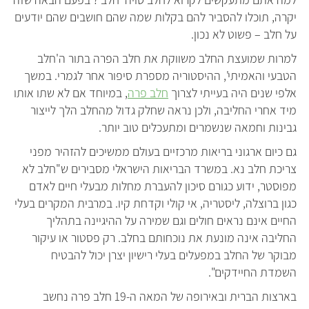
יקרה, תוכלו להסביר להם בקלות שמה שהם חושבים שהם יודעים
על חלב – פשוט לא נכון.
למרות שמועצת החלב משווקת את חלב הפרה בתור ה'חלב
הטבעי והאמיתי', ההיסטוריה מספרת סיפור אחר לגמרי. במשך
אלפי שנים היה בעייתי לצרוך
חלב פרה
, במיוחד אם לא שתו אותו
מיד אחרי החליבה, ולכן נראה שחלק גדול מהחלב הלך לייצור
גבינות וחמאה שנשמרים ומתעכלים טוב יותר.
גם כיום ארגוני בריאות מרכזיים בעולם ממשיכים להזהיר מפני
צריכת חלב נא. במשרד הבריאות הישראלי מסבירים ש"חלב לא
מפוסטר, ידוע כגורם סיכון להעברת מחלות מבעלי חיים לאדם
כגון ברוצלה, ליסטריה, אי קולי וקדחת קיו. במרבית המקרים בעלי
החיים אינם נראים חולים וגם שמירה על ההיגיינה בתהליך
החליבה אינה מונעת את נוכחותם בחלב. רק פסטור או עיקור
מבוקר של החלב במפעלים בעלי רישיון יצרן יכול להבטיח
השמדת החיידקים".
בארצות הברית ובאירופה של המאה ה-19 חלב פרה נחשב