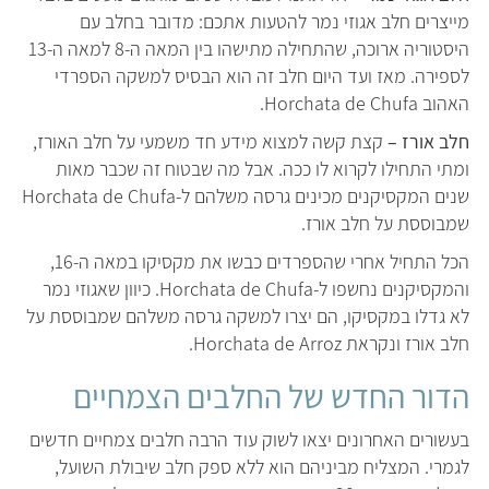
מייצרים חלב אגוזי נמר להטעות אתכם: מדובר בחלב עם
היסטוריה ארוכה, שהתחילה מתישהו בין המאה ה-8 למאה ה-13
לספירה. מאז ועד היום חלב זה הוא הבסיס למשקה הספרדי
האהוב Horchata de Chufa.
חלב אורז –
קצת קשה למצוא מידע חד משמעי על חלב האורז,
ומתי התחילו לקרוא לו ככה. אבל מה שבטוח זה שכבר מאות
שנים המקסיקנים מכינים גרסה משלהם ל-Horchata de Chufa
שמבוססת על חלב אורז.
הכל התחיל אחרי שהספרדים כבשו את מקסיקו במאה ה-16,
והמקסיקנים נחשפו ל-Horchata de Chufa. כיוון שאגוזי נמר
לא גדלו במקסיקו, הם יצרו למשקה גרסה משלהם שמבוססת על
חלב אורז ונקראת Horchata de Arroz.
הדור החדש של החלבים הצמחיים
בעשורים האחרונים יצאו לשוק עוד הרבה חלבים צמחיים חדשים
לגמרי. המצליח מביניהם הוא ללא ספק חלב שיבולת השועל,