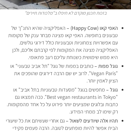
בזכות תכנון מוקדם לא תיפלו ב"מלכודות תיירים"
האפי קאו (Happy Cow) –
האפליקציה שהיא התנ"ך של
טבעונים בחופשה. האפי קאו מציגה מבחר ענק של מקומות
עם אפשרויות צמחוניות וטבעוניות כולל דירוגי גולשים.
האפליקציה מציגה את המקומות לפי קרבתם אליכם, ולכן
היא ממש שימושית כשנוחת עליכם רעב פתאומי.
גוגל מפות –
כותבים במפות של גוגל "תל אביב טבעוני" או
"Vegan Paris". לרוב יש שם הרבה דירוגים שהופכים את
הציון לאמין יותר.
גוגל –
מחפשים בגוגל "מסעדות טבעוניות בתל אביב" או
"Best vegan restaurants in Tokyo". ככה תמצאו גם
כתבות ובלוגים שמציעים יותר פירוט על כל אחד מהמקומות.
רק שימו לב ממתי המידע.
תהיו אלה שיודעים לשאול –
גם אחרי שעשיתם את כל שיעורי
הבית אפשר להיות מופתעים לטובה. הרבה פעמים פקידי