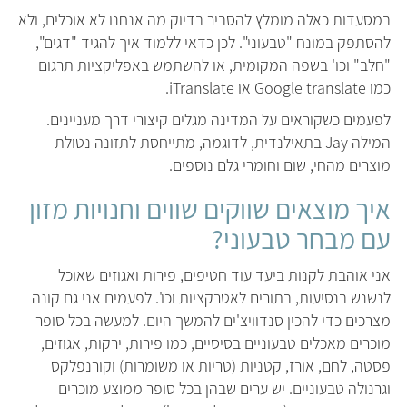
במסעדות כאלה מומלץ להסביר בדיוק מה אנחנו לא אוכלים, ולא
להסתפק במונח "טבעוני". לכן כדאי ללמוד איך להגיד "דגים",
"חלב" וכו' בשפה המקומית, או להשתמש באפליקציות תרגום
כמו Google translate או iTranslate.
לפעמים כשקוראים על המדינה מגלים קיצורי דרך מעניינים.
המילה Jay בתאילנדית, לדוגמה, מתייחסת לתזונה נטולת
מוצרים מהחי, שום וחומרי גלם נוספים.
איך מוצאים שווקים שווים וחנויות מזון
עם מבחר טבעוני?
אני אוהבת לקנות ביעד עוד חטיפים, פירות ואגוזים שאוכל
לנשנש בנסיעות, בתורים לאטרקציות וכו'. לפעמים אני גם קונה
מצרכים כדי להכין סנדוויצ'ים להמשך היום. למעשה בכל סופר
מוכרים מאכלים טבעוניים בסיסיים, כמו פירות, ירקות, אגוזים,
פסטה, לחם, אורז, קטניות (טריות או משומרות) וקורנפלקס
וגרנולה טבעוניים. יש ערים שבהן בכל סופר ממוצע מוכרים