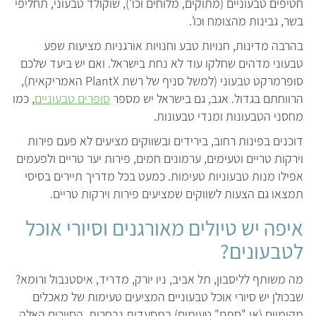
חטיפים טבעוניים (מתוקים, מלוחים וכו'), שוקולד טבעוני, תחליפי
בשר, גבינות מהצומח וכו'.
בהרבה מדינות, חנויות טבע וחנויות אורגניות מציעות שפע
טבעוני מדהים שחלקו עוד לא נחת בישראל. ואם יש ביעד שלכם
סופרמרקט טבעוני (למשל סניף של רשת PlantX האמריקאית),
הרווחתם בגדול. אגב, גם בישראל יש מספר
סופרים טבעוניים
, כמו
מחסני הטבעונות ומנדי טבעונות.
דוכנים בפינות רחוב, בירידים ובשווקים מציעים לא פעם פירות
וירקות טריים וטעימים, ערמונים חמים, פירות יער טריים ולפעמים
אפילו מנות טבעוניות טעימות. כמעט בכל מדריך תיירים בסיסי
תמצאו גם הצעות לשווקים שמציעים פירות וירקות טריים.
איפה יש טיולים מאורגנים וסיורי אוכל
לטבעונים?
מה משותף לליסבון, תל אביב, ניו יורק, מדריד, איסטנבול ורומא?
שבכולן יש סיורי אוכל טבעוניים המציעים טעימות של מאכלים
מקומיים (או "סתם" טעימים) במסעדות נבחרות. הסיורים האלה