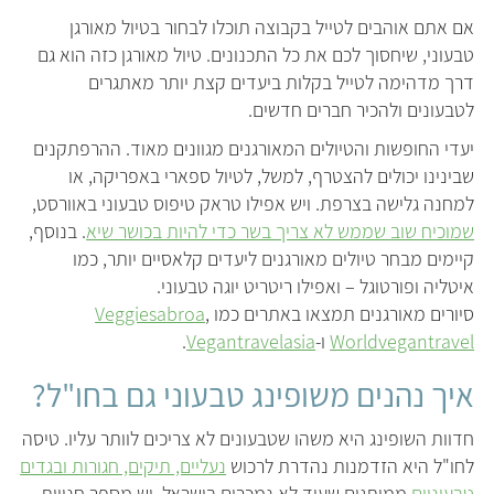
אם אתם אוהבים לטייל בקבוצה תוכלו לבחור בטיול מאורגן
טבעוני, שיחסוך לכם את כל התכנונים. טיול מאורגן כזה הוא גם
דרך מדהימה לטייל בקלות ביעדים קצת יותר מאתגרים
לטבעונים ולהכיר חברים חדשים.
יעדי החופשות והטיולים המאורגנים מגוונים מאוד. ההרפתקנים
שבינינו יכולים להצטרף, למשל, לטיול ספארי באפריקה, או
למחנה גלישה בצרפת. ויש אפילו טראק טיפוס טבעוני באוורסט,
שמוכיח שוב שממש לא צריך בשר כדי להיות בכושר שיא
. בנוסף,
קיימים מבחר טיולים מאורגנים ליעדים קלאסיים יותר, כמו
איטליה ופורטוגל – ואפילו ריטריט יוגה טבעוני.
סיורים מאורגנים תמצאו באתרים כמו
,
Veggiesabroa
Worldvegantravel
ו-
Vegantravelasia
.
איך נהנים משופינג טבעוני גם בחו"ל?
חדוות השופינג היא משהו שטבעונים לא צריכים לוותר עליו. טיסה
לחו"ל היא הזדמנות נהדרת לרכוש
נעליים, תיקים, חגורות ובגדים
טבעוניים
ממותגים שעוד לא נמכרים בישראל. יש מספר חנויות