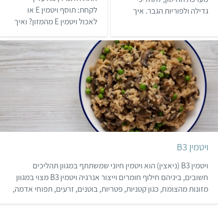
לקחת: תוסף ויטמין E או
גדילה ולפוריות הגבר. איך
לאכול ויטמין E מהמזון? ואיך
לאתר מחסור באבץ ומה הם
זה קשור לרדיקלים חופשיים?
המקורות לאבץ בתזונה
כולל גם המלצות למתכונים.
מהצומח?
מידע חיוני למי שבריאותו
חשובה לו.
ויטמין B3
ויטמין B3 (ניאצין) הוא ויטמין חיוני שמשתתף במגוון תהליכים
חשובים, ביניהם חילוף חומרים וייצור אנרגיה ויטמין B3 מצוי במגוון
מזונות מהצומח, כגון קטניות, פטריות, בוטנים, זרעים, תפוחי אדמה,
דגנים מלאים ואבוקדו מה זה בכלל ויטמין B3? ויטמין B3, הידוע גם
בשם ניאצין, הוא ויטמין ממשפחת ויטמיני ה-B. צריכת ויטמ…