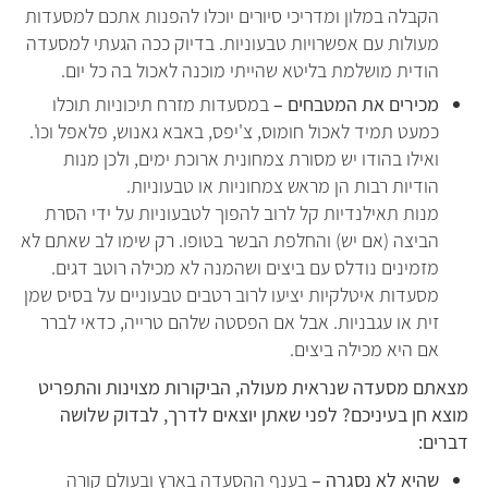
הקבלה במלון ומדריכי סיורים יוכלו להפנות אתכם למסעדות
מעולות עם אפשרויות טבעוניות. בדיוק ככה הגעתי למסעדה
הודית מושלמת בליטא שהייתי מוכנה לאכול בה כל יום.
מכירים את המטבחים –
במסעדות מזרח תיכוניות תוכלו
כמעט תמיד לאכול חומוס, צ'יפס, באבא גאנוש, פלאפל וכו'.
ואילו בהודו יש מסורת צמחונית ארוכת ימים, ולכן מנות
הודיות רבות הן מראש צמחוניות או טבעוניות.
מנות תאילנדיות קל לרוב להפוך לטבעוניות על ידי הסרת
הביצה (אם יש) והחלפת הבשר בטופו. רק שימו לב שאתם לא
מזמינים נודלס עם ביצים ושהמנה לא מכילה רוטב דגים.
מסעדות איטלקיות יציעו לרוב רטבים טבעוניים על בסיס שמן
זית או עגבניות. אבל אם הפסטה שלהם טרייה, כדאי לברר
אם היא מכילה ביצים.
מצאתם מסעדה שנראית מעולה, הביקורות מצוינות והתפריט
מוצא חן בעיניכם?
לפני שאתן יוצאים לדרך, לבדוק שלושה
דברים:
שהיא לא נסגרה –
בענף ההסעדה בארץ ובעולם קורה