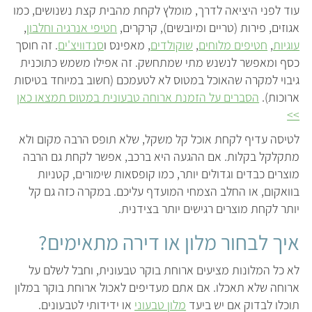
עוד לפני היציאה לדרך, מומלץ לקחת מהבית קצת נשנושים, כמו
אגוזים, פירות (טריים ומיובשים), קרקרים,
חטיפי אנרגיה וחלבון
,
עוגיות
,
חטיפים מלוחים
,
שוקולדים
, מאפינס ו
סנדוויצ'ים
. זה חוסך
כסף ומאפשר לנשנש מתי שמתחשק. זה אפילו משמש כתוכנית
גיבוי למקרה שהאוכל במטוס לא לטעמכם (חשוב במיוחד בטיסות
ארוכות).
הסברים על הזמנת ארוחה טבעונית במטוס תמצאו כאן
>>
לטיסה עדיף לקחת אוכל קל משקל, שלא תופס הרבה מקום ולא
מתקלקל בקלות. אם ההגעה היא ברכב, אפשר לקחת גם הרבה
מוצרים כבדים וגדולים יותר, כמו קופסאות שימורים, קטניות
בוואקום, או החלב הצמחי המועדף עליכם. במקרה כזה גם קל
יותר לקחת מוצרים רגישים יותר בצידנית.
איך לבחור מלון או דירה מתאימים?
לא כל המלונות מציעים ארוחת בוקר טבעונית, וחבל לשלם על
ארוחה שלא תאכלו. אם אתם מעדיפים לאכול ארוחת בוקר במלון
תוכלו לבדוק אם יש ביעד
מלון טבעוני
או ידידותי לטבעונים.