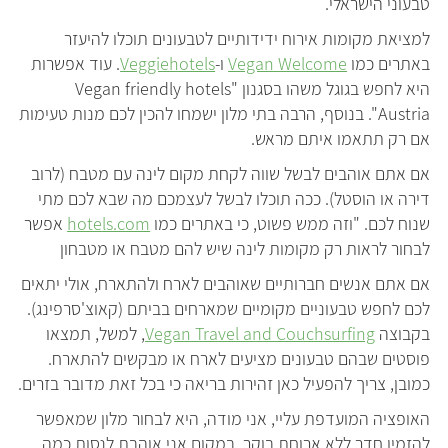
טבעוני הישראלי.
למציאת מקומות אירוח ידידותיים לטבעונים תוכלו להיעזר
באתרים כמו
Vegan Welcome
ו-
Veggiehotels
. עוד אפשרות
היא לחפש בגוגל משהו בסגנון "Vegan friendly hotels
Austria". בנוסף, הרבה בתי מלון ישמחו להכין לכם מנות טעימות
אם רק תתאמו איתם מראש.
אם אתם אוהבים לבשל שווה לקחת מקום לינה עם מטבח (לרוב
דירה או הוסטל). ככה תוכלו לבשל לעצמכם מה שבא לכם מתי
שנוח לכם. "וזה ממש פשוט, כי באתרים כמו
hotels.com
אפשר
לבחור לראות רק מקומות לינה שיש להם מטבח או מטבחון
אם אתם אנשים חברותיים שאוהבים לארח ולהתארח, אולי יתאים
לכם לחפש טבעוניים מקומיים שמארחים בביתם (קאוצ'סרפינג).
בקבוצה
Vegan Travel and Couchsurfing
, למשל, תמצאו
פוסטים שבהם טבעונים מציעים לארח או מבקשים להתארח.
כמובן, צריך להפעיל כאן זהירות בריאה כי בכל זאת מדובר בזרים.
האופציה המועדפת עליי, אני מודה, היא לבחור מלון שמאפשר
להזמין חדר ללא ארוחת בוקר. במקום אני אוהבת לנסות כמה