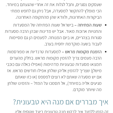
שעסקים נסגרים, וחבל לגלות את זה אחרי שהגעתם במיוחד.
הכי מומלץ להתקשר למסעדה, אבל ניתן גם לחפש ממתי
הביקורות האחרונות, ולוודא שהן מהתקופה האחרונה.
שעות הפתיחה –
בישראל שעות הפתיחה של המסעדות
והחנויות ארוכות מאוד. אבל יש מדינות שבהן הרבה מסעדות
סגורות בצהריים, או ביום המנוחה. לפעמים הן גם מסיימות
לעבוד בשעה מוקדמת יחסית בערב.
הזמנת מקומות מראש –
למסעדות טרנדיות או מפורסמות
הרבה פעמים צריך להזמין מקומות מראש. בחלק מהערים
תמצאו מסעדות טבעוניות מדהימות (ואפילו כאלה עם כוכבי
מישלן) שצריך להזמין אליהן שולחן אפילו חודשים מראש. אז
אם יש מסעדה שאתם לא רוצים לפספס (או כזו שאתם
מגיעים אליה במיוחד), אל תסמכו על המזל – והזמינו שולחן
מה שיותר מוקדם.
איך מבררים אם מנה היא טבעונית?
זה הזמן ללמוד איך לבקש מנה טבעונית ביעד שטסים אליו.