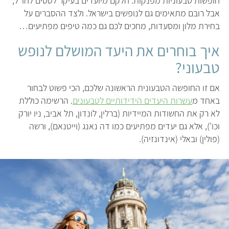
חופשות טבעוניות מפנקות. חלקם מיועדים בעיקר לטסים לחו"ל,
אבל רובם מתאימים גם לנופשים בישראל. ולצד ההסברים על
בחירת מלון ומסעדות, מחכים לכם גם כמה טיפים מפתיעים…
איך בוחרים את היעד המושלם לנופש
טבעוני?
אם זו החופשה הטבעונית הראשונה שלכם, הכי פשוט לבחור
באחד מ
עשרות היעדים הידידותיים לטבעונים
. הרשימה כוללת
לא רק את החשודות המיידיות (ברלין, לונדון, תל אביב, ניו יורק
וכו'), אלא גם יעדים מפתיעים כמו דה נאנג (וייטנאם), ורשה
(פולין) ובאלי (אינדונזיה).