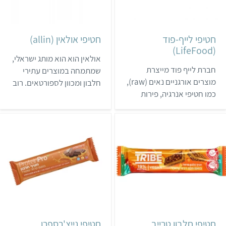
חטיפי לייף-פוד
חטיפי אולאין (allin)
(LifeFood)
אולאין הוא הוא מותג ישראלי,
חברת לייף פוד מייצרת
שמתמחה במוצרים עתירי
מוצרים אורגניים נאים (raw),
חלבון ומכוון לספורטאים. רוב
כמו חטיפי אנרגיה, פירות
מוצרי המותג אינם טבעוניים,
מיובשים וממתקים. כל
אבל יש שני חטיפי חלבון ושתי
המוצרים הם טבעוניים
אבקות חלבון שאינם מכילים
ובטוחים לרגישים לגלוטן
מוצרים מהחי. מוצרי אולאין
וללקטוז גלוטן. אריזות
נמכרים באתר המותג,
המוצרים מתפרקות
בחנויות טבע, בסופר-פארם
בקומפוסטר. לחברה יש
ובחנויות המתמחות בספורט.
חטיפי אנרגיה וחטיפי חלבון,
שנמכרים בחנויות טבע
וברשת טיב טעם.
חטיפי חלבון טרייב
חטיפי נייצ'רספרו