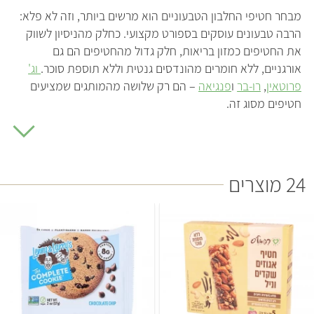
מבחר חטיפי החלבון הטבעוניים הוא מרשים ביותר, וזה לא פלא:
הרבה טבעונים עוסקים בספורט מקצועי. כחלק מהניסיון לשווק
את החטיפים כמזון בריאות, חלק גדול מהחטיפים הם גם
אורגניים, ללא חומרים מהונדסים גנטית וללא תוספת סוכר.
וג'
פרוטאין
,
רו-בר
ו
פנגיאה
– הם רק שלושה מהמותגים שמציעים
חטיפים מסוג זה.
חטיפי אנרגיה
חטיפי האנרגיה הראשונים פותחו על ידי חברת פילסברי עבור
האסטרונאוטים של נאס"א בתחילת שנות השישים. הם תוכננו
24 מוצרים
כחטיפי אנרגיה מאוזנים תזונתית, עם חיי מדף ארוכים וללא צורך
בקירור. את צורת החטיפים עיצבו כך שהאסטרונאוטים יוכלו
לאכול אותם בקלות עם קסדה על הראש. רק מספר שנים מאוחר
יותר החלו לשווק את החטיפים הללו לקהל הרחב.
רבים מחטיפי האנרגיה בשוק מכילים דבש או מוצרי חלב, אבל
תמצאו גם מוצרים טבעוניים כמו החטיפים של
רפאל'ס
שמיוצרים
מדגנים מלאים.