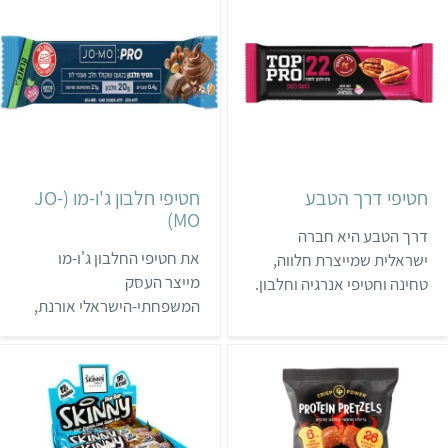
בחומרי טעם מלאכותיים.
שני חטיפים שהם טבעוניים.
את המוצרים אפשר לרכוש
בחנויות טבע, בפארמים
ובחנות המותג.
חטיפי דרך הטבע
חטיפי חלבון ג'ו-מו (JO-
MO)
דרך הטבע היא חברה
את חטיפי החלבון ג'ו-מו
ישראלית שמייצרת חלווה,
מייצר העסק
טחינה וחטיפי אנרגיה וחלבון.
המשפחתי-הישראלי אורנת,
סדרת חטיפי החלבון של
שמתמחה בשוקולד. המוצרים
החברה נקראת טופ פרו, והיא
הטבעוניים של ג'ומו מיוצרים
נמכרת בעיקר ברשת ויקטורי
על פס ייצור נפרד, וכוללים גם
ובחנויות טבע. את החטיפים
שוקולדים וחטיפי שוקולד.
אפשר לקנות בבודדים או
לרשימת החנויות שמוכרות
במארזים של 16 יחידות.