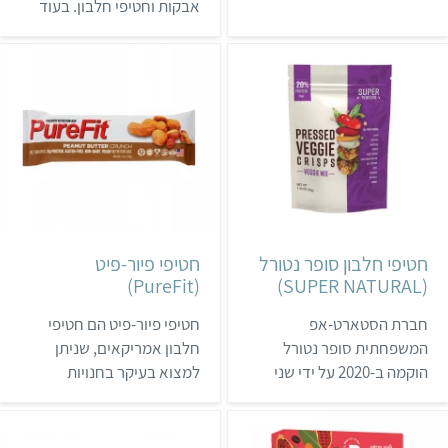
אבקות וחטיפי חלבון. בעוד
תמרים. החטיפים אינם
רוב חטיפי החלבון הם
מכילים תוספת סוכר, חומרים
מתוקים, המותג מציע גרסאות
משמרים וחומרים מייצבים.
טבעוניות מועשרות בחלבון
לרשימת החנויות בהן אפשר
של שני חטיפים מלוחים
לרכוש את מוצרי ממה – לחצו
אהובים. החטיפים נמכרים
כאן.
בעיקר במכוני כושר ובחנויות
ויטמינים וספורט, אבל אפשר
למצוא אותם גם בחלק
מחנויות הטבע
והסופרמרקטים.
חטיפי חלבון סופר נטורל
חטיפי פיור-פיט
(PureFit)
(SUPER NATURAL)
חברת הסטארט-אפ
חטיפי פיור-פיט הם חטיפי
המשפחתית סופר נטורל
חלבון אמריקאים, שניתן
הוקמה ב-2020 על ידי שני
למצוא בעיקר בחנויות
חברי ילדות מקריית שמונה.
ויטמינים וספורט. כל החטיפים
החברה מתמחה בתחום
של החברה הם טבעוניים,
הפודטק, ומציעה חטיפים
נטולי גלוטן וללא רכיבים