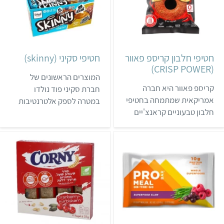
את מוצרי גו'-מו >>
חטיפי חלבון קריספ פאוור
חטיפי סקיני (skinny)
(CRISP POWER)
המוצרים הראשונים של
קריספ פאוור היא חברה
חברת סקיני פוד נולדו
אמריקאית שמתמחה בחטיפי
במטרה לספק אלטרנטיבות
חלבון טבעוניים קראנצ'יים
מתאימות ודיאטטיות לקרובי
ודלי פחמימה. חטיפי הבייגלה
משפחה עם סוכרת . שני
של החברה נמכרים בחנויות
המוצרים הראשונים של
כמו KSP, כרמלה וחנויות
החברה היו קטשופ ורוטב
ויטמינים וספורט.
ברביקיו ללא גלוטן, מוצרי
חלב או תוספת סוכר. כיום
לחברה יש מעל 500 מוצרים,
כולל חטיפי חלבון טבעוניים.
בארץ החטיפים נמכרים
בעיקר בחנויות שמתמחות