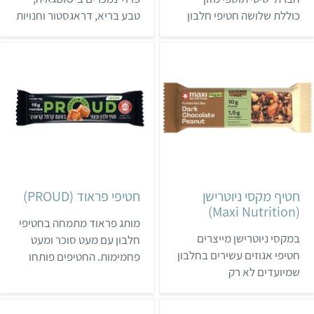
כוללת שלושה חטיפי חלבון
טבע בריא, דראגסטור וחנויות
טבעוניים. החטיפים נמכרים
נוספות.
בין היתר בחנוית טבע, בסופר
פארם ובחנויות שפונות
למתעמלים.
חטיף מקסי ניוטרישן
חטיפי פראוד (PROUD)
(Maxi Nutrition)
מותג פראוד מתמחה בחטיפי
במקסי ניוטרישן מייצרים
חלבון עם מעט סוכר ומעט
חטיפי אגוזים עשירים בחלבון
פחמימות. החטיפים פותחו
שמיועדים לא רק
במטרה להתאים לחיך
לספורטאים. בנוסף, במותג
הישראלי. רוב החטיפים
מקפידים שלא להשתמש
מכילים מי גבינה, אבל יש גם