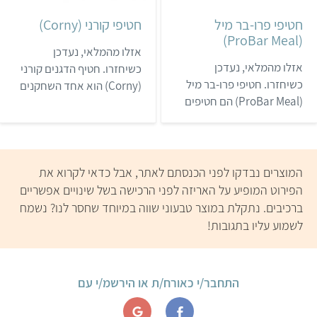
בתוספי תזונה למתעמלים.
חטיפי פרו-בר מיל
חטיפי קורני (Corny)
(ProBar Meal)
אזלו מהמלאי, נעדכן
אזלו מהמלאי, נעדכן
כשיחזרו. חטיף הדגנים קורני
כשיחזרו. חטיפי פרו-בר מיל
(Corny) הוא אחד השחקנים
(ProBar Meal) הם חטיפים
המרכזיים בקטגוריית חטיפי
טבעוניים עשירים בחלבון.
האנרגיה, ותמצאו אותו כמעט
החטיפים הם נטולי גלוטן,
בכל סופרמרקט. הגרסה
אורגניים וללא רכיבים שעברו
הראשונה של החטיף יוצרה
הנדסה גנטית. הם נמכרים
כבר ב-1984, וכיום הוא נמכר
המוצרים נבדקו לפני הכנסתם לאתר, אבל כדאי לקרוא את
בעיקר בחנויות טבע.
ביותר מ-40 מדינות. את
הפירוט המופיע על האריזה לפני הרכישה בשל שינויים אפשריים
החטיפים של קורני ניתן
ברכיבים. נתקלת במוצר טבעוני שווה במיוחד שחסר לנו? נשמח
לרכוש בסופרמרקטים
לשמוע עליו בתגובות!
ובסניפי סופר פארם, אך
המבחר עלול להשתנות
מחנות לחנות.
התחבר/י כאורח/ת או הירשמ/י עם