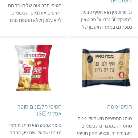
Protein)
חטיפי הבריאות של רו-בר הם
וג' פרוטאין הוא חטיף טבעוני
חטיפים אורגניים וטבעוניים,
במשקל 50 גרם. וג' פרוטאין
ללא גלוטן וללא תוספת סוכר.
נמכר גם במארז חיסכון של
החטיפים מכילים מזונות על
20 יחידות. החטיף אינו מכיל
כמו ספירולינה וצ'יה, ונמכרים
גלוטן או חומרים משמרים,
ב-46 מדינות. בישראל תמצאו
ומסומן בתו של ויגן פרנדלי.
אותם ברשת ניצת הדובדבן,
אפשר לקנות אותו בעיקר
בחנויות מזון, במעדניות,
בחנויות מזון ובחנויות
ובחנויות ובמכונים המתמחים
ויטמינים וספורט.
בספורט.
חטיפי ממה
חטיפי חלבונים סופר
אפקט (SE)
מותג החטיפים הישראלי ממה
סופר אפקט הוא מותג תוספי
מתמחה במוצרים טבעוניים
תזונה ישראלי שמציע מבחר
בעבודת יד, ומציע המון חטיפי