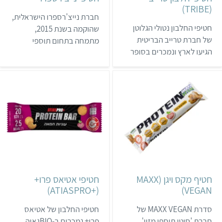
(TRIBE)
חברת נייצ'רספרו הישראלית,
חטיפי החלבון נטולי הגלוטן
שהוקמה בשנת 2015,
של חברת טרייב הבריטית
מתמחה בתחום תוספי
הגיעו לארץ ונמכרים בסופר
התזונה. חטיפי החלבון
פארם.
הטבעוניים של נייצ'רספרו
נמכרים בעיקר באתר
האינטרנט שלה, בסופר פארם
ובחנויות הטבע.
חטיף מקס ויגן (MAXX
חטיפי אטיאס פרו+
(+ATIASPRO)
VEGAN)
סדרת MAXX VEGAN של
חטיפי החלבון של אטיאס
חברת 'סיטי תוספי מזון'
פרו+ נמכרים ב-BIOגאיה,