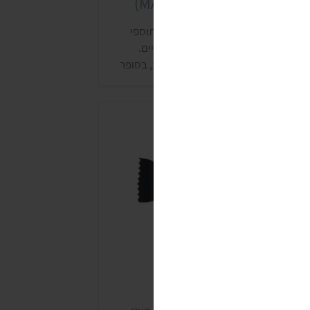
יף מקס ויגן (MAXX VEGAN)
סדרת MAXX VEGAN של חברת 'סיטי תוספי
זון' כוללת שלושה חטיפי חלבון טבעוניים.
חטיפים נמכרים בין היתר בחנוית טבע, בסופר
ארם ובחנויות שפונות למתעמלים.
טיפי פראוד (PROUD)