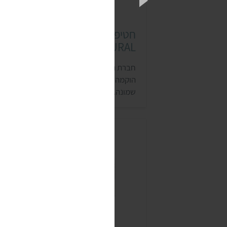
חטיפי חלבון סופר נטורל (ER
NATURAL)
חברת הסטארט-אפ המשפחתית סופר נטורל
הוקמה ב-2020 על ידי שני חברי ילדות מקריי
שמונה. החברה מתמחה בתחום הפודטק,
ומציעה חטיפים טבעוניים עשירים בחלבון
המבוססים על ירקות, דגנים וקטניות. המפעל
החברה נמצא בקריית שמונה, ולמרות זאת הו
פועל גם בזמני מלחמה. החטיפים נמכרים
בסופרים (כמו ויקטורי), חנויות טבע (כמו ניצת
הדובדבן) ומקומות נוספים.