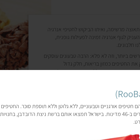
חטיפי אנרגיה
אוצה מרשימה, ואיתו הביקוש לחטיפי אנרגיה
העניק לגוף אנרגיה זמינה לפעילות גופנית,
חטיפי האנרגיה הראשו
ו חלבונים.
נאס"א בתחילת שנות ה
שים ביותר, וזה לא פלא: הרבה טבעונים עוסקים
מדף ארוכים וללא צורך
 את החטיפים כמזון בריאות, חלק גדול
לאכול אותם בקלות עם
ם מהונדסים גנטית וללא תוספת סוכר.
וג'
החטיפים הללו לקהל 
 מהמותגים שמציעים חטיפים מסוג זה.
רבים מחטיפי האנרגיה
טבעוניים כמו החטיפי
ם חטיפים אורגניים וטבעוניים, ללא גלוטן וללא תוספת סוכר. החטיפים 
כמו ספירולינה וצ'יה, ונמכרים ב-46 מדינות. בישראל תמצאו אותם ברשת ניצת הדובדבן, 
ה
ט.
ב
א