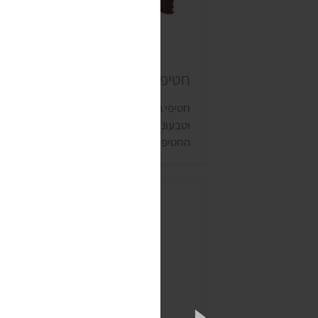
חטיפי רו-בר (RooBar)
חטיפי הבריאות של רו-בר הם חטיפים אורגניי
וטבעוניים, ללא גלוטן וללא תוספת סוכר.
החטיפים מכילים מזונות על כמו ספירולינה
וצ'יה, ונמכרים ב-46 מדינות. בישראל תמצאו
אותם ברשת ניצת הדובדבן, בחנויות מזון,
במעדניות, ובחנויות ובמכונים המתמחים
בספורט.