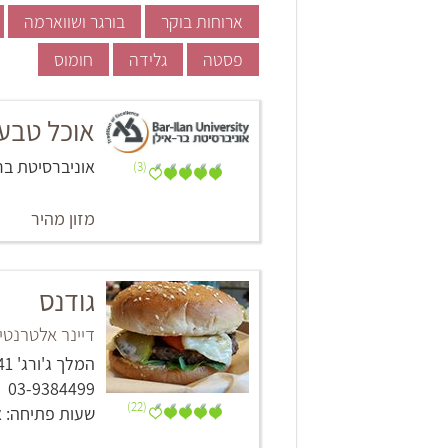
ארוחות בוקר
בורגר ושווארמה
פסטה
גלידה
חומוס
אוכל טבעו
אוניברסיטת בר 
(3)
מזון מהיר
גודנס
דיינר אלטרנטי
המלך ג'ורג' 41, תל אביב -יפו
03-9384499
(22)
שעות פתיחה: א'-ה': 11:00-23:00, ו': :00-17:00