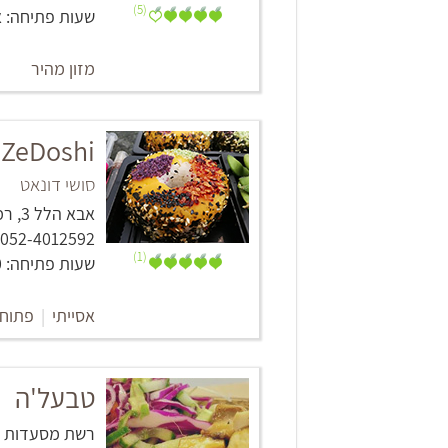
(5)
שעות פתיחה: א' - ה' :30
מזון מהיר
ZeDoshi - זה דושי
סושי דונאט
אבא הלל 3, רמת גן
052-4012592, 072-397-0416
(1)
שעות פתיחה: 11:00-22:00
אסייתי
|
פתוח
טבעל'ה
רשת מסעדות