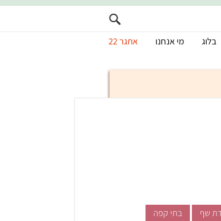
בלוג
מי אנחנו
אתגר 22
ת שף
בתי קפה