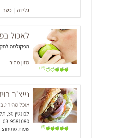
גלידה
|
כשר
|
לאכול בפ
הפקולטה לחקל
מזון מהיר
(15)
נייצ'ר בויז ture boys
אוכל מהיר טבעו
לבונטין 30, תל אביב -יפו
03-9581080
(5)
שעות פתיחה: א' - ה' 12:00 - 22:00, ו' 2:00