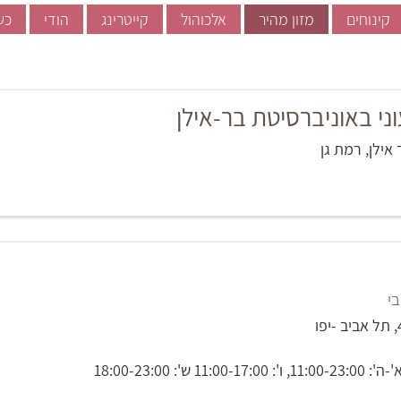
קינוחים
מזון מהיר
אלכוהול
קייטרינג
הודי
כש
ני באוניברסיטת בר-אילן
אילן, רמת גן
בי
11 ש': 18:00-23:00