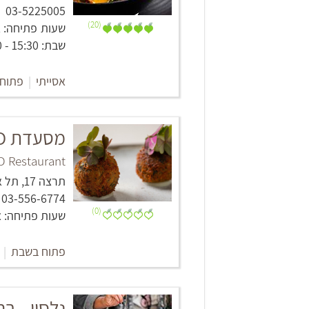
03-5225005
(20)
שבת: 15:30 - 12:30 , 00:00 - 18:30
אסייתי
|
פתוח
מסעדת OCD
 Restaurant
תרצה 17, תל אביב -יפו
03-556-6774
(0)
שעות פתיחה: א', ש': ס
פתוח בשבת
|
נלסון - ב