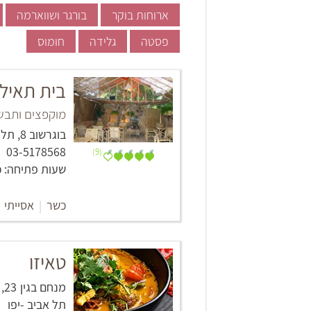
ארוחות בוקר
בורגר ושווארמה
פסטה
גלידה
חומוס
בית תאילנ
מוקפצים ותבשי
בוגרשוב 8, תל אביב -יפו
03-5178568
(9)
שעות פתיחה: כל יום 00
כשר
|
אסייתי
טאיזו
מ
תל אביב -יפו