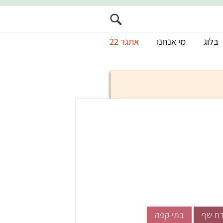
בלוג
מי אנחנו
אתגר 22
ת שף
בתי קפה