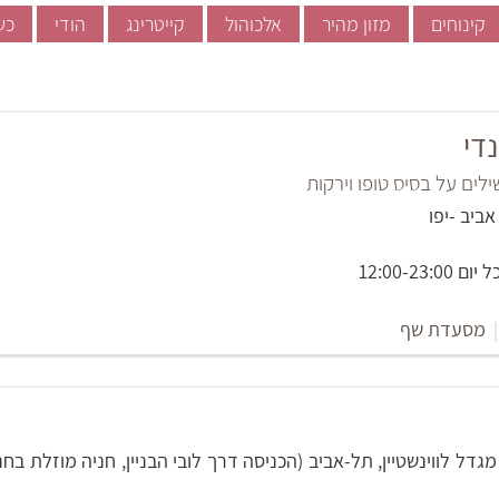
קינוחים
מזון מהיר
אלכוהול
קייטרינג
הודי
כש
די
לים על בסיס טופו וירקות
12:00-23:
|
מסעדת שף
נחם בגין 23, מגדל לווינשטיין, תל-אביב (הכניסה דרך לובי הבניין, חניה מוזלת