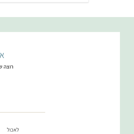
אל
רוצה ש
לאכול