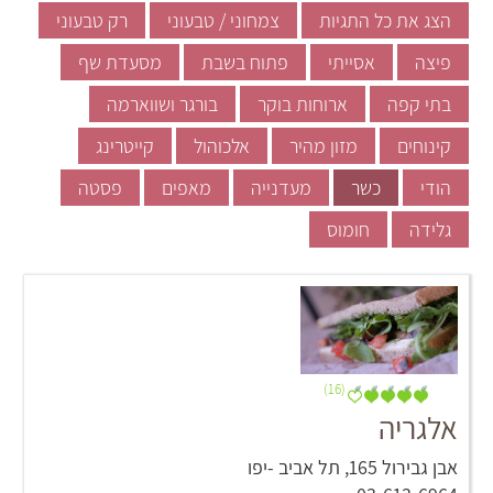
הצג את כל התגיות
צמחוני / טבעוני
רק טבעוני
פיצה
אסייתי
פתוח בשבת
מסעדת שף
בתי קפה
ארוחות בוקר
בורגר ושווארמה
קינוחים
מזון מהיר
אלכוהול
קייטרינג
הודי
כשר
מעדנייה
מאפים
פסטה
גלידה
חומוס
(16)
אלגריה
אבן גבירול 165, תל אביב -יפו