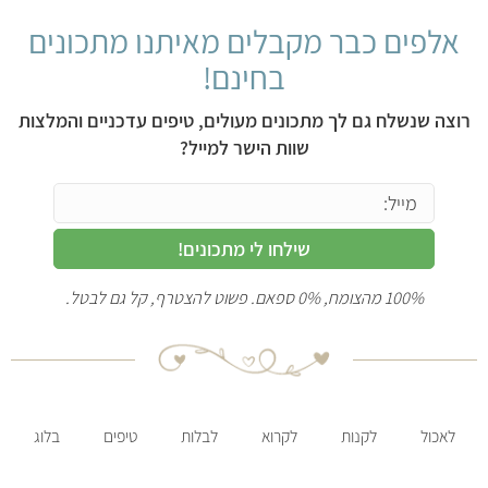
(22)
נגילה
בורכוף משיח 5, ירושלים
02-6223331
שעות פתיחה: שעות פתיחה: א'-ה' 11:00 -22:00, שישי
9:00 עד שעה לפני כניסת השבת.
בורגר ושווארמה
|
ארוחות בוקר
|
פסטה
|
כשר
(7)
נוקטורנו
בית קפה - מסעדה