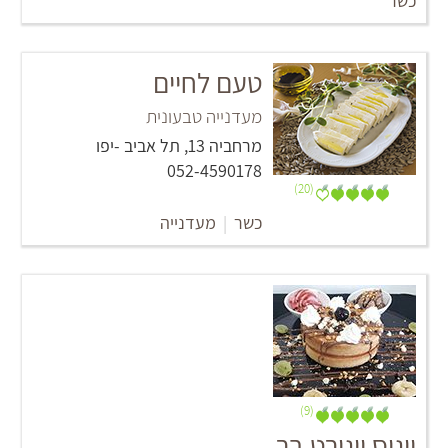
כשר
טעם לחיים
מעדנייה טבעונית
מרחביה 13, תל אביב -יפו
052-4590178
(20)
כשר
|
מעדנייה
(9)
יוגוס יוגורט בר