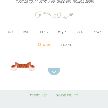
100% מהצומח, 0% ספאם. פשוט להצטרף, קל גם לבטל.
לאכול
לקנות
לקרוא
לבלות
טיפים
בלוג
מי אנחנו
אתגר 22
קטגוריות מתכונים
מתכונים מומלצים
מרקים
סלט תפוחי אדמה
מדיניות פרטיות
תנאי שימוש
ממולאים צמחוניים
קובה סלק
קציצות
מרק כתום