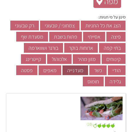
מפה
סינון על פי תגיות:
הצג את כל התגיות
צמחוני / טבעוני
רק טבעוני
פיצה
אסייתי
פתוח בשבת
מסעדת שף
בתי קפה
ארוחות בוקר
בורגר ושווארמה
קינוחים
מזון מהיר
אלכוהול
קייטרינג
הודי
כשר
מעדנייה
מאפים
פסטה
גלידה
חומוס
(16)