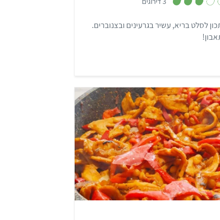
3 דירוגים
3
מ
ת
ון לסלט בריא, עשיר בגרעינים ובצנוברים.
ו
ך
בון!
5
ל
55 דקות