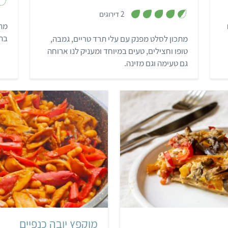
,
2 דירוגים
4
.
מתכ
5
בתא
מתכון לסלט מפנק עם עלי תרד טריים, גמבה,
מ
ת
טופו וחצילים, טעים במיוחד ומעניק לנו ארוחה
ו
ך
גם טעימה וגם מזינה.
5
ק
מוקפץ יובה כנפיים