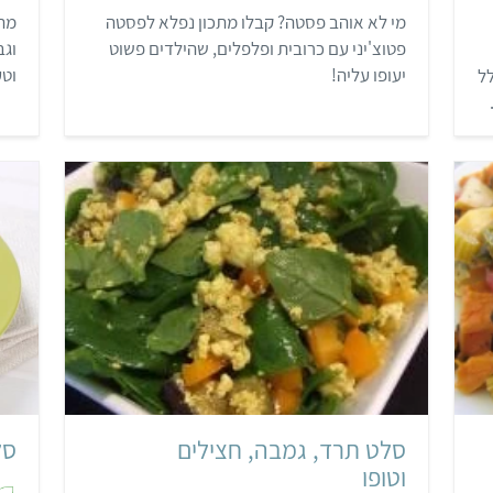
ת
מי לא אוהב פסטה? קבלו מתכון נפלא לפסטה
מתכ
ו
ך
פטוצ'יני עם כרובית ופלפלים, שהילדים פשוט
וגב
5
יעופו עליה!
וטע
ל
קל
סלט תרד, גמבה, חצילים
סל
וטופו