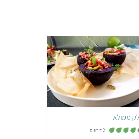
קל
שעה ו-30 דקות
8 חצאי סלקים ממולאים
ק ממולא
,
2 דירוגים
4
.