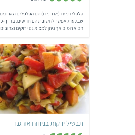
מ
ת
פלפלי רמירו (או רומרו) הם הפלפלים הארוכים
ו
ך
שבטעות אפשר לחשוב שהם חריפים. בדרך-כל
5
הם אדומים אך ניתן למצוא גם ירוקים וצהובים.
טעמם מתוק והם טובים להכנת סלטים, רטבים
וגם למילוי.
קל
40 דקות
4 מנות
תבשיל ירקות בניחוח אורגנו
,