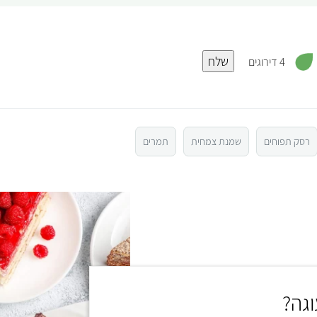
,
שלח
4
4 דירוגים
.
3
מ
ת
ו
ך
5
רסק תפוחים
שמנת צמחית
תמרים
גה?