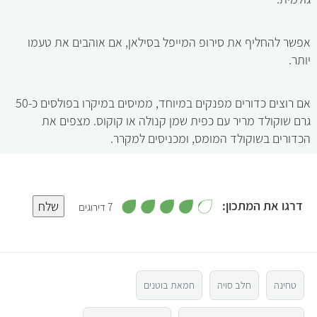
אפשר להחליף את סירופ המייפל בסילאן, אם אוהבים את טעמו
יותר.
אם רוצים כדורים מפנקים במיוחד, ממיסים במיקרו בפולסים כ-50
גרם שוקולד מריר עם כפית שמן קנולה או קוקוס. מצפים את
הכדורים בשוקולד המומס, ומכניסים למקרר.
,
דרגו את המתכון:
שלח
7 דירוגים
4
.
5
1
מ
ת
ו
4
ך
5
טחינה
חלב סויה
חמאת בוטנים
3