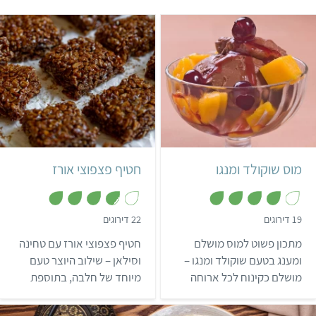
קל
שעתיים ו-10 דקות
קל
25 חטיפים
מוס שוקולד ומנגו
חטיף פצפוצי אורז
,
,
19 דירוגים
22 דירוגים
3
3
.
.
מתכון פשוט למוס מושלם
חטיף פצפוצי אורז עם טחינה
8
9
מ
מ
ומענג בטעם שוקולד ומנגו –
וסילאן – שילוב היוצר טעם
ת
ת
מושלם כקינוח לכל ארוחה
מיוחד של חלבה, בתוספת
ו
ו
ך
ך
וסתם לנשנוש מרענן ומקפיץ
שקדים ושומשום.
5
5
במהלך היום.