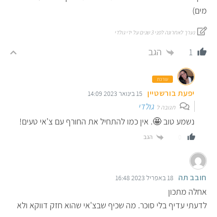
מים)
נערך לאחרונה לפני 3 שנים על ידי גולדי
הגב
1
עורכת
יפעת בורשטיין
15 בינואר 2023 14:09
גולדי
תגובה ל
נשמע טוב 🤩. אין כמו להתחיל את החורף עם צ'אי טעים!
הגב
0
חובב תה
18 באפריל 2023 16:48
אחלה מתכון
לדעתי עדיף בלי סוכר. מה שכיף שבצ'אי שהוא חזק דווקא ולא