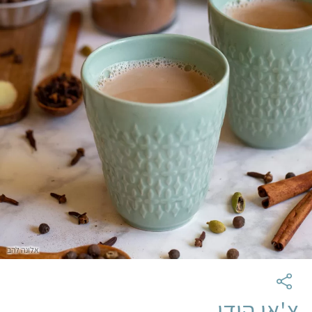
אלונה להב
צ'אי הודי