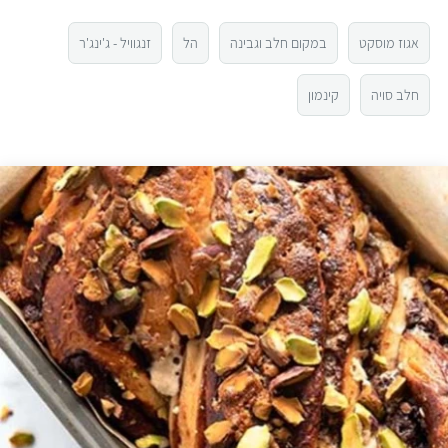
3
אגוז מוסקט
במקום חלב וגבינה
הל
זנגוויל - ג'ינג'ר
2
חלב סויה
קינמון
1