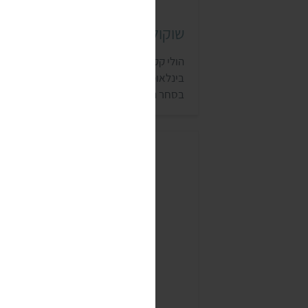
שוקולד הולי קקאו (Holy cacao)
הולי קקאו הוא שוקולד ישראלי זוכה פרסים
בינלאומיים. בחברה מתגאים בייצור שוקולד
בסחר הוגן תוך שיתוף פעולה עם חקלאים
ממדינות רבות ברחבי העולם. השוקולדים
הטבעוניים של הולי קקאו מסומנים בתו ויגן
פרנדלי, והם נמכרים בעיקר בחנויות טבע
ובסופרמרקטים עם מחלקות טבע. לרשימת
החנויות בהן ניתן לקנות את מוצרי הולי קקאו 
לחצו כאן.