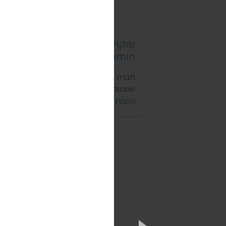
שוקולד ביו בנג'מין (Bio
Benjamin)
חברת ביו בנג'מין היא חברה משפחתית,
שממוקמת בסופיה שבבולגריה. כל מוצרי
החברה הם אורגניים, טבעוניים, נטולי גלוטן
ומיוצרים בסחר הוגן. את פולי הקקאו מהם
מכינים את השוקולד מגדלים בחוות משפחתי
קטנות בניקרגואה, קולומביה ואקוודור. מוצרי
החברה נמכרים בעיקר בחנויות טבע.