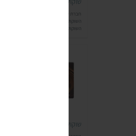
שוקולד ורד הגליל
חברת יוניליוור משווקת מגוון מארזי חיסכון ש
השוקולד המריר הטבעוני של המותג ורד הגליל
השוקולד נמכר בסופרמרקטים רבים.
שוקולד רוזמרי (Rosmarie)