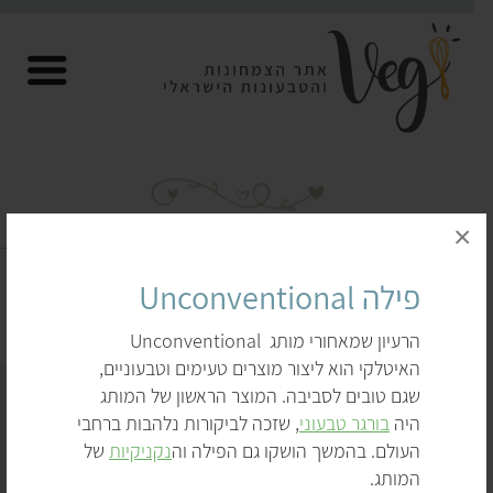
×
שניצל טבעוני
פילה Unconventional
דף הבית
לקנות
תחליפי בשר
שניצל טבעוני
הרעיון שמאחורי מותג Unconventional
האיטלקי הוא ליצור מוצרים טעימים וטבעוניים,
שגם טובים לסביבה. המוצר הראשון של המותג
היה
בורגר טבעוני
, שזכה לביקורות נלהבות ברחבי
העולם. בהמשך הושקו גם הפילה וה
נקניקיות
של
המותג.