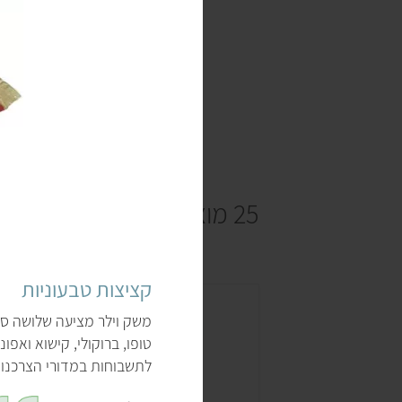
25 מוצרים
קציצות טבעוניות
לתשבוחות במדורי הצרכנות