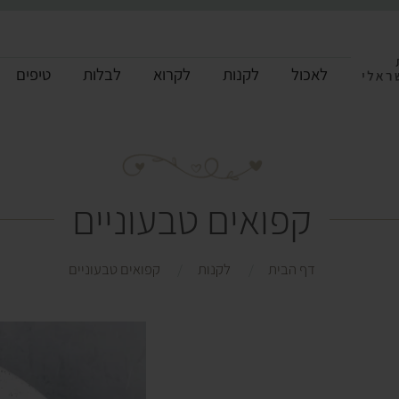
לאכול
לקנות
לקרוא
לבלות
טיפים
קפואים טבעוניים
דף הבית
לקנות
קפואים טבעוניים