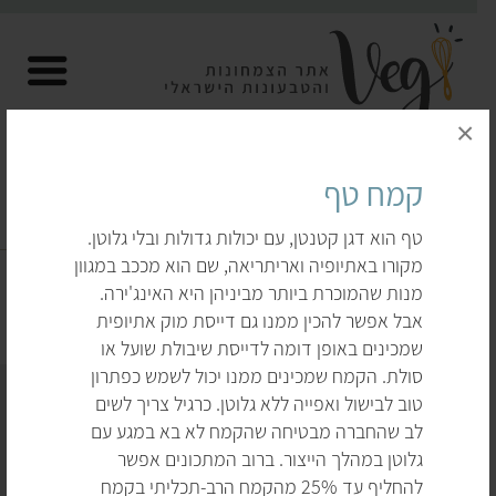
×
קמח טף
טף הוא דגן קטנטן, עם יכולות גדולות ובלי גלוטן.
קמחים
מקורו באתיופיה ואריתריאה, שם הוא מככב במגוון
מנות שהמוכרת ביותר מביניהן היא האינג'ירה.
דף הבית
לקנות
קמחים
אבל אפשר להכין ממנו גם דייסת מוק אתיופית
שמכינים באופן דומה לדייסת שיבולת שועל או
סולת. הקמח שמכינים ממנו יכול לשמש כפתרון
טוב לבישול ואפייה ללא גלוטן. כרגיל צריך לשים
לב שהחברה מבטיחה שהקמח לא בא במגע עם
גלוטן במהלך הייצור. ברוב המתכונים אפשר
להחליף עד 25% מהקמח הרב-תכליתי בקמח