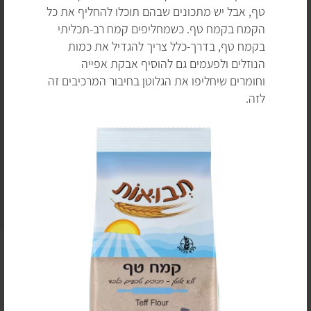
טף, אבל יש מתכונים שבהם תוכלו להחליף את כל
הקמח בקמח טף. כשמחליפים קמח רב-תכליתי
בקמח טף, בדרך-כלל צריך להגדיל את כמות
הנוזלים ולפעמים גם להוסיף אבקת אפייה
וחומרים שיחליפו את הגלוטן בחיבור המרכיבים זה
לזה.
ברוכות הבאות וברוכים הבאים לעולמם המופלא של הקמחים!
אתם בטח כבר מכירים טוב את הקמחים "הרגילים" (קמח לבן,
קמח תופח, קמח שיפון וכו'). אבל אם ביקרתם לאחרונה
בחנות טבע (או אפילו בסופר גדול), כנראה ששמתם לב