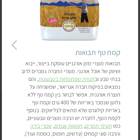
למבחר העשיר של קמחי הקטניות, הדגנים, האגוזים והפירות.
בהנחה שהשפע הזה עורר גם אצלכם רצון להתנסות בעבודה
עם קמחים חדשים למרות שאתם לא לגמרי בטוחים מה לעשות
איתם, באנו לעשות סדר בעניינים. בדף זה נציג בפניכם את
הקמחים המרכזיים ואת החברות שמשווקות אותם, כולל טיפים
N
איך לשלב אותם בבישול ובאפייה.
קמח טף תבואות
e
למה כדאי לנסות את הקמחים האלה?
תבואות מוצרי מזון אורגניים עוסקת בייצור, ייבוא
x
ושיווק של אוכל אורגני. מוצרי החברה נמכרים לרוב
t
כי הם שימושיים מאוד בבישול ואפייה ללא גלוטן. רק
בבתי טבע וב
חנווית שמתמחות בטבעונות
, והם
p
חשוב לשים לב שחלק מהחברות משווקות מוצרים שיכול
9 מוצרים
נמצאים בפיקוח חברת אגריאור, שמשגיחה על
r
להיות שהיו במגע עם גלוטן, ולכן לא מתאימים לצליאקים
תוצרת אורגנית. אפשר לבחור בין קמח טף ללא
o
וכו'.
גלוטן שנמכר באריזות של 400 גרם וקמח טף
d
כי הם מוסיפים חלבון – חלק מהקמחים, כמו קמח סויה
באריזת קילוגרם שלא מתאים לצליאקים. בנוסף
u
וקמח חומוס, עשירים בחלבון.
לקמח הטף, לחברה יש הרבה מוצרים טבעוניים,
c
כי הם מוסיפים טעם – לחלק מהקמחים יש טעם שיכול
כמו
חטיפי תמרים
,
חמאות אגוזים
,
שמרי בירה
t
להוסיף עומק ועניין. לקמח קוקוס, למשל, יש טעם
והרבה סוגי קמחים (עדשים, חומוס, כוסמת ועוד).
v
מתקתק ונעים, ואילו לקמח סויה טעם אגוזי.