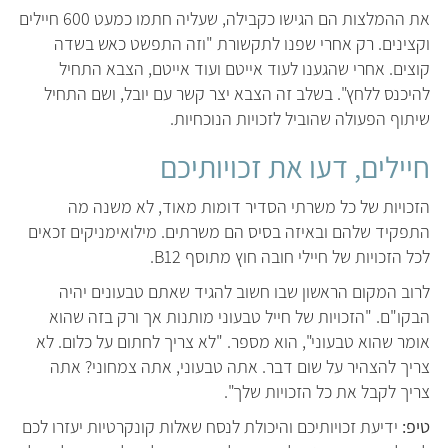
את ההמלצות הם הגישו כקבילה, שעליה חתמו כמעט 600 חיילים
וקצינים. רק אחרי שפנו לתקשורת "וזה התפשט כאש בשדה
קוצים. אחרי שהגענו לעוד אייטם ועוד אייטם, הצבא התחיל
להיכנס ללחץ". בשלב זה הצבא יצר קשר עם יובל, ושם התחיל
שיתוף הפעולה שהוביל לזכויות הנוכחיות.
חיילים, דעו את זכויותיכם
הזכויות של כל משרתי הסדיר דומות מאוד, לא משנה מה
התפקיד שלהם ובאיזה בסיס הם משרתים. מילואימניקים זכאים
לכל הזכויות של חיילי חובה חוץ מתוסף B12.
לרוב המקום הראשון שבו חשוב להגיד שאתם טבעונים יהיה
הבקו"ם. "הזכויות של חייל טבעוני מותנות אך ורק בזה שהוא
אומר שהוא טבעוני", הוא מספר. "לא צריך לחתום על כלום. לא
צריך להצהיר על שום דבר. אתה טבעוני, אתה צמחוני? אתה
צריך לקבל את כל הזכויות שלך".
טיפ:
ידיעת זכויותיכם והיכולת לנסח שאלות קונקרטיות יעזרו לכם