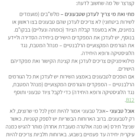
קצרצר של מה שחשוב לדעת:
מתי ואת מי צריך לעדכן שטבעונים –
מלש"בים (מועמדים
לשירות ביטחוני) לא צריכים לעדכן שהם טבעונים בצו ראשון או
במיונים, אלא במעמד קבלת הציוד (כומתה ונעליים) בבקו"ם.
בנוסף, יש לעדכן את המפקדים הישירים ביחידה הסדירה וליידע
את הגורמים המקצועיים הרלבנטיים – מנהל המטבח, נגד
הלוגיסטיקה ורופא היחידה.
מילואימניקים צריכים לעדכן את קצינת הקישור ואת מפקדיהם
הישירים.
אם הופכים לטבעונים באמצע השירות יש לעדכן את כל הגורמים
הרלבנטיים – המפקדים והגורמים המקצועיים (מנהל המטבח,
נגד הלוגיסטיקה ורופא היחידה) כדי לקבל ציוד טבעוני ותוסף
.
B12
אוכל טבעוני –
אוכל טבעוני אמור להיות זמין לכל מי שרוצים, לא
רק לטבעונים. ברוב הארוחות הבשריות יש לספק קטניות. כאשר
שניצל תירס (או מנה אולטרה מעובדת אחרת) מותר להגיש כמנה
עיקרית יחידה עד פעמיים בשבוע. בארוחות חלביות צריכים להיות