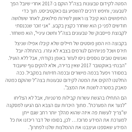
המטה לקידום טבעונות בצה"ל הוקם ב-2017 אחרי שיובל הפך
לטבעוני, וחיפש דרכים להשפיע גם כאקטיביסט. תוך כדי
החיפושים הוא קיבל צו ראשון לשירות מילואים, לאחר ששלושה
חודשים לפני כן הוא שוחרר כקצין בקבע. "אני זוכר שנכנסתי
לקבוצת פייסבוק של טבעונים בצה"ל וחשכו עיניי", הוא משחזר.
בקבוצה היו המון פוסטים של חיילים שלא קיבלו אפילו שניצל
תירס ושכל פניותיהם לגורמים בצבא לא עזרו. בהתחלה יובל
ואנשים טובים נוספים ניסו לעזור באופן נקודתי, אבל ללא הועיל.
"הבנתי באוקטובר 2017 שאין ברירה, אלא להקים גוף שיעבוד
במסודר ויפעל בכמה מישורים ובכמה חזיתות במקביל. ככה
החלטנו להקים את המטה לקידום טבעונות בצה"ל שהוקם כמטה
מאבק במטרה לשנות את המצב".
הם התחילו בהגשת עשרות קבילות פרטניות, אבל לא הצליחו
"לנער את המערכת". מתוך היכרות עם הצבא הם הגיעו למסקנה
ש"צריך לעשות פה איזה שהוא מהלך יותר רחב שגם ייתן
למערכת את המידע מרוכז… לכן, בסופו של דבר ריכזנו את כל
המידע שאספנו ועיצבנו את ההמלצות שלנו לפתרון".