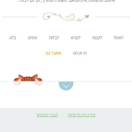
100% מהצומח, 0% ספאם. פשוט להצטרף, קל גם לבטל.
לאכול
לקנות
לקרוא
לבלות
טיפים
בלוג
מי אנחנו
אתגר 22
קטגוריות מתכונים
מתכונים מומלצים
מרקים
סלט תפוחי אדמה
מדיניות פרטיות
תנאי שימוש
ממולאים צמחוניים
קובה סלק
קציצות
מרק כתום