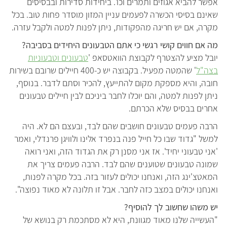
אפשר להביא אגוזים ותמרים וכו'. ביחידות סדירות ובבסיסים
שאינם בסיסי הכשרה לפעמים עניין המזון מוסדר פחות טוב. בכל
מקרה, אם יש חריגה מהפקודות, ניתן לפנות למטה ולקבל עזרה.
מה אם חווים קושי רגשי כי אתם הטבעונים היחידים בסביבה?
יובל מציע להצטרף לקבוצת הוואטסאפ '
טבעונים וטבעוניות
בצה"ל
' שהמטה מפעיל. בקבוצה יש כ-400 חיילים שרובם בשירות
חובה, והיא מספקת מקום להתייעץ, להכיר וסתם לדבר. בנוסף,
ניתן לפנות למטה, והם יוכלו לחבר ביניכם לבין חיילים טבעונים
אחרים בבסיס שלא הכרתם.
הרבה פעמים טבעונים חושבים שהם לבד, ובעצם הם לא. היה
למשל "גדוד שבו כל חייל פנה בנפרד אלינו ולוויגן פרנדלי, ואמר
'אני טבעוני יחיד'. אז אני מסנן רק את הגדוד הזה, ואני רואה
שמונה טבעונים שטוענים שהם לבד. הרבה פעמים צריך את
המאטצ'ינג הזה, ואנחנו יכולים לעזור בזה. בכל מקרה לפנות,
ואנחנו יכולים במצב כזה לחבר. אבל זו תלונה לא מאוד נפוצה".
יש משהו שחשוב לך להוסיף?
"העשייה שלנו מאוד מגוונת, היא לא מסתכמת רק בנושא של