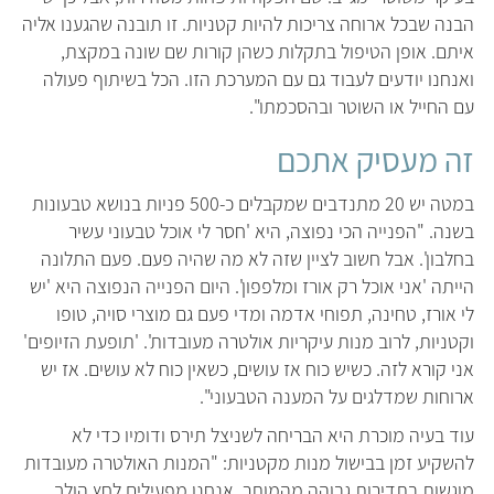
הבנה שבכל ארוחה צריכות להיות קטניות. זו תובנה שהגענו אליה
איתם. אופן הטיפול בתקלות כשהן קורות שם שונה במקצת,
ואנחנו יודעים לעבוד גם עם המערכת הזו. הכל בשיתוף פעולה
עם החייל או השוטר ובהסכמתו".
זה מעסיק אתכם
במטה יש 20 מתנדבים שמקבלים כ-500 פניות בנושא טבעונות
בשנה. "הפנייה הכי נפוצה, היא 'חסר לי אוכל טבעוני עשיר
בחלבון'. אבל חשוב לציין שזה לא מה שהיה פעם. פעם התלונה
הייתה 'אני אוכל רק אורז ומלפפון'. היום הפנייה הנפוצה היא 'יש
לי אורז, טחינה, תפוחי אדמה ומדי פעם גם מוצרי סויה, טופו
וקטניות, לרוב מנות עיקריות אולטרה מעובדות'. 'תופעת הזיופים'
אני קורא לזה. כשיש כוח אז עושים, כשאין כוח לא עושים. אז יש
ארוחות שמדלגים על המענה הטבעוני".
עוד בעיה מוכרת היא הבריחה לשניצל תירס ודומיו כדי לא
להשקיע זמן בבישול מנות מקטניות: "המנות האולטרה מעובדות
מוגשות בתדירות גבוהה מהמותר. אנחנו מפעילים לחץ הולך