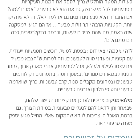
פעילות המטה הוחלט שצריך לספק את המנות העיקריות
הטבעוניות לכל מי שרוצה, גם אם הוא לא טבעוני. "אמרנו 'למה?
אם החבר'ה הלא טבעונים רוצים גם אז למה לא?'. זה לא שזה יקר
יותר. הקטניות הרבה יותר זולות מבשר… אז הם הגיעו למסקנה
שזה באמת מה שהם צריכים לעשות, וברמה הדקלרטיבית ככה
הם מתנהלים".
לזה יש כמה יוצאי דופן: בפסח, למשל, רוכשים חמגשיות ייעודית
עם קטניות ומעדני סויה לטבעונים. וזה למרות ש"הצבא מכשיר
את עצמו לעילא ולעילא, אבל לטבעונים, אחרי מאבק ארוך, מותר
קטניות במארזים סגורים". באופן דומה, בתמרונים רק לוחמים
טבעונים וצמחונים מקבלים מנות קרב טבעוניות, כריך שווארמה
טבעוני וחטיפי חלבון ואנרגיה טבעוניים.
מילואימניקים
צריכים לעדכן את קצינות הקישור שלהם,
שבאחריותן לדאוג להם לנעליים טבעוניות במידת הצורך. גם
ברמת האוכל הן צריכות לוודא שהמקום שאליו החייל מגיע יספק
מענה טבעוני ראוי.