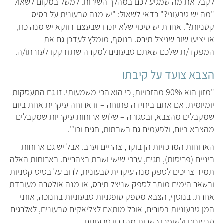
לקבל את מה שמגיע לכם במהלך השירות. למשל במקום לשאול
"מה יש טבעוני?" כדאי לשאול: "יש מנה טבעונית על בסיס
קטניות?". אחרת יש סיכוי שלא יזכרו שבעצם דווקא יש מנה כזו,
או יציעו שוב שניצל תירס. בנוסף, מומלץ לעדכן גם את
המפקד/ת שלכם שאתם טבעונים למקרה שתזדקקו לעזרתו/ה.
הצבא צועד על קיבתו
"מזון הוא 90% מהזכויות, כי הוא הכי משמעותי. זו גם התעסקות
יומיומית. אם אתם ביחידה פתוחה – זו ארוחה עיקרית אחת ביום
שמקבלים מהצבא, ובסגורה – שלוש ארוחות עיקריות שמקבלים
מהצבא ביום, ולפעמים גם בשבתות, חגים וכו'".
הארוחות המרכזיות הן בוקר, צהריים וערב. אבל יש גם ארוחות
ביניים (פריסות), חגים, ערבי שישי ושבת בצהריים. בארוחות האלה
תמיד צריכים לספק מנה עיקרית טבעונית, לרוב על בסיס קטניות
ובשאר הימים מותר לספק שניצל תירס, או מנה אולטרה מעובדת
אחרת. בנוסף, הצבא מספק סופגניות טבעוניות בחנוכה, אוזני
המן טבעוניות בפורים, אוכל מותאם לצליאקים טבעונים, לאלרגים
טבעונים ולשומרי כשרות מהדרין טבעונים.