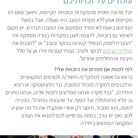
עומדים על זכויותיכם
יובל מרוצה יחסית מהפקודות והזכויות הקיימות, וחושב שאם היו
מקיימים אותן ללא תקלות המצב היה מעולה. אבל בפועל
הגורמים בשטח לא תמיד מספקים את המענה הנדרש. יש מקום
לשיפור גם בזכויות, לדוגמה לעגן בפקודות בצורה מספקת את
"ההכרח לספק תבשילי קטניות בבוקר ובערב" או "להכניס את
תחליפי הביצים
לבוקר ולערב: קמחי קטניות וזירו אג על שלל
היבטיו או תחליפים אחרים".
למי לפנות אם מפרים את הזכויות שלי?
בראש ובראשונה למפקד/ת הישיר/ה ולגורמים המקצועיים
הרלבנטיים למקרה (מנהל המטבח, נגד הלוגיסטיקה או רופא
היחידה). "בכל מקרה אנחנו ממליצים לפנות אלינו, אנחנו נותנים
גב מלא מההתחלה ועד הסוף, עד שהבעיה נפתרת". הפנייה
למטה, הוא מסביר, תיסגר רק אחרי שתקבלו את כל מה שמגיע
לכם. ואם יש צורך, במטה גם יסייעו לכם למצוא את הגורם
המקצועי המתאים ביחידה.