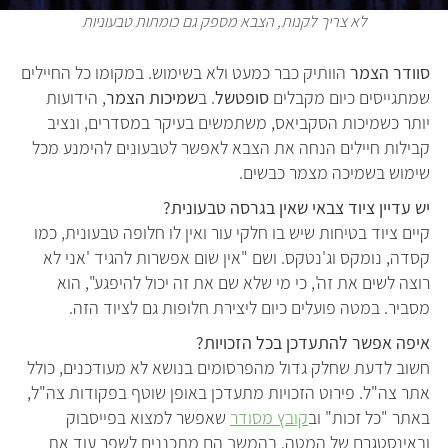
לא צריך לקנות, הצבא מספק גם כומתות טבעוניות
סוודר הצמר
הוותיק כבר כמעט ולא בשימוש. במקומו כל החיילים
שמתגייסים כיום מקבלים
סופטשל
. ב
שמיכות הצמר
, הידועות
יותר כשמיכות הסקביאס, משתמשים בעיקר במסדרים, ונציב
קבילות חיילים הנחה את הצבא לאפשר לטבעונים להימנע מכל
שימוש בשמיכה מצמר כבשים.
יש עדיין ציוד צבאי שאין בגרסה טבעונית?
קיים ציוד בטיחות שיש בו חלקי עור ואין לו חלופה טבעונית, כמו
קסדה, נומקס וג'נטקס. ושם "אין שום אפשרות להגיד 'אני לא
רוצה לשים את זה', כי מי שלא שם את זה יכול להיפגע", הוא
מסביר. במטה פועלים כיום ליצירת חלופות גם לציוד הזה.
איפה אפשר להתעדכן בכל הזכויות?
חשוב לדעת שחלק גדול מהפרסומים בנושא לא מעודכנים, כולל
אתר צה"ל. פירוט הזכויות מתעדכן באופן שוטף בפקודות צה"ל,
באתר "כל זכות" וב
קובץ מסודר
שאפשר למצוא בפייסבוק
ובאינסטגרם של המטה. בהמשך הם מתכננים לשפר עוד את