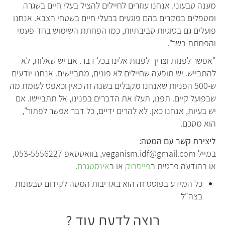
מענה טבעוני. אנחנו עוזרים לחיילים להציל בעלי חיים בשגרה
ומטפלים במקרים בהם פוגעים בבעלי חיים בשטחי הצבא. אנחנו
פועלים גם בסוגיות סביבתיות, כמו הפחתת השימוש בחד פעמי
והפחתת בשר".
"אפשר לפנות וצריך לפנות אלינו בכל דבר. אם יש שאלות, לא
להתבייש. יש תופעה שחיילים לא פונים, מתביישים. אנחנו יודעים
ש-500 הפניות שאנחנו מקבלים בשנה זה כאין וכאפס לעומת מה
שבפועל קיים. תפנו, תעלו את הדברים בפנינו, אל תתביישו. אם
יש בעיות, אנחנו כאן. לא להרים ידיים, כל דבר אפשר לפתור",
הוא מסכם.
ליצירת קשר עם המטה:
במייל veganism.idf@gmail.com, בוואטסאפ 053-5556227,
או בהודעה פרטית ב
פייסבוק
או ב
אינסטגרם
.
כל המידע בפוסט זה הוא באדיבות המטה לקידום טבעונות
בצה"ל
רוצה לדעת עוד ?