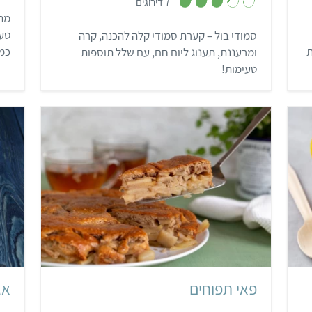
7 דירוגים
3
.
מתכ
3
טעם
סמודי בול – קערת סמודי קלה להכנה, קרה
מ
ת
ת
כמה
ומרעננת, תענוג ליום חם, עם שלל תוספות
ו
ך
שמ
טעימות!
5
קל
תבנית פאי 22
פאי תפוחים
אג
,