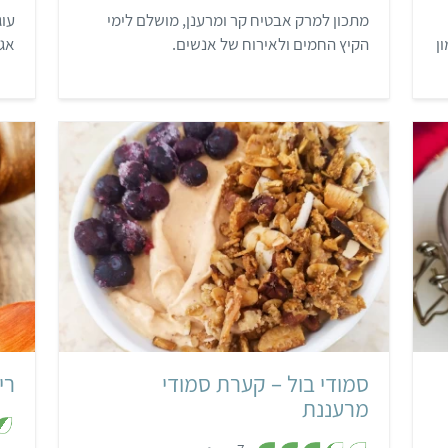
ת
מתכון למרק אבטיח קר ומרענן, מושלם לימי
עוג
ו
ך
ן
הקיץ החמים ולאירוח של אנשים.
אגו
5
קל
5 דקות
סמודי בול – קערת סמודי
רי
מרעננת
,