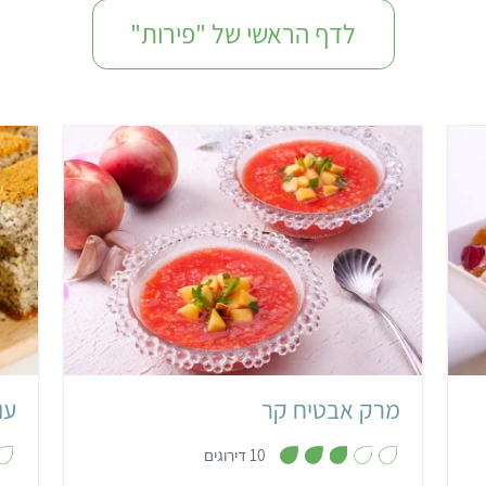
לדף הראשי של "פירות"
י
קל
מרק אבטיח קר
עו
,
10 דירוגים
3
מ