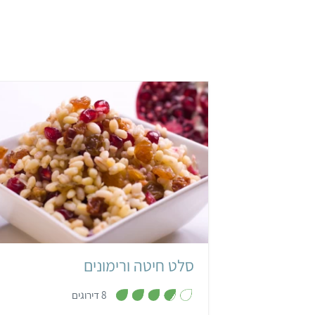
קל
45 דקות
4 מנות
ישראל
סלט חיטה ורימונים
,
8 דירוגים
3
.