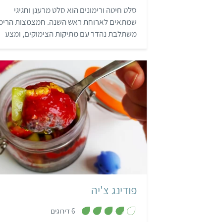
8
סלט חיטה ורימונים הוא סלט מרענן וחגיגי
מ
ת
שמתאים לארוחת ראש השנה. חמצמצות הרימו
ו
ך
משתלבת נהדר עם מתיקות הצימוקים, ומצע
5
החיטה המבושלת הופך את המתכון הזה לסלט
רימונים משביע במיוחד.
בינוני
8 שעות ו-25 דקות
צנצנת גדולה (500 מ"ל)
פודינג צ'יה
,
6 דירוגים
3
.