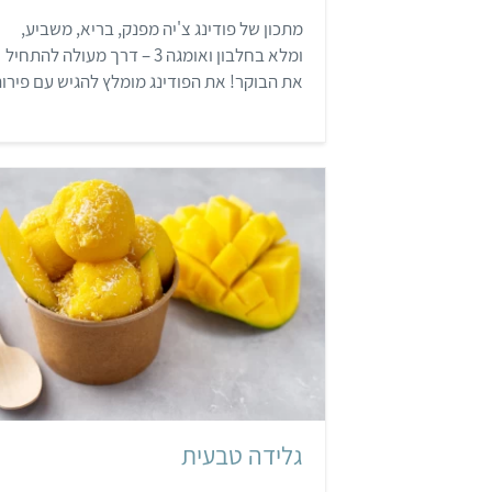
8
מתכון של פודינג צ'יה מפנק, בריא, משביע,
מ
ת
ומלא בחלבון ואומגה 3 – דרך מעולה להתחיל
ו
ך
את הבוקר! את הפודינג מומלץ להגיש עם פירו
5
טריים בשביל מנה מרעננת טעימה במיוחד.
בינוני
3 כוסות גלידה
גלידה טבעית
,