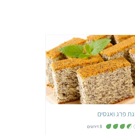
קל
50 דקות
גת פרג ואגסים
,
8 דירוגים
3
.