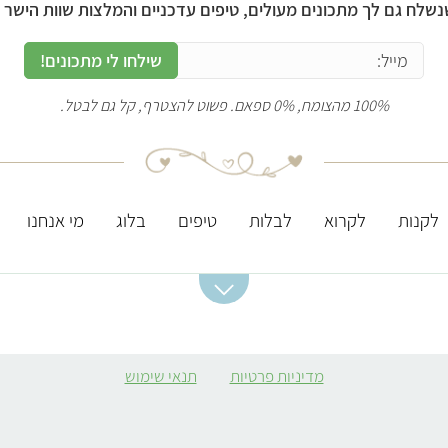
נשלח גם לך מתכונים מעולים, טיפים עדכניים והמלצות שוות הישר ל
שילחו לי מתכונים!
100% מהצומח, 0% ספאם. פשוט להצטרף, קל גם לבטל.
לקנות
לקרוא
לבלות
טיפים
בלוג
מי אנחנו
מתכונים מומלצים
ערכים תזונתיים
מסעדות מומלצות
חשובים
סלט תפוחי אדמה
מסעדות טבעוניות
מדיניות פרטיות
תנאי שימוש
ברזל
קובה סלק
מסעדות מומלצות
חלבון
בירושלים
מרק כתום
אבץ