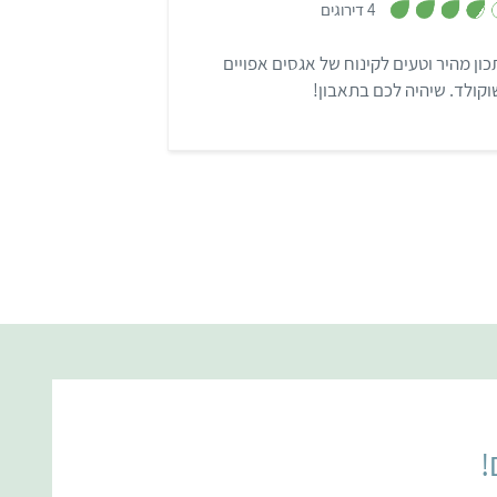
4 דירוגים
3
.
8
ון מהיר וטעים לקינוח של אגסים אפויים
מ
ת
קולד. שיהיה לכם בתאבון!
ו
ך
5
!