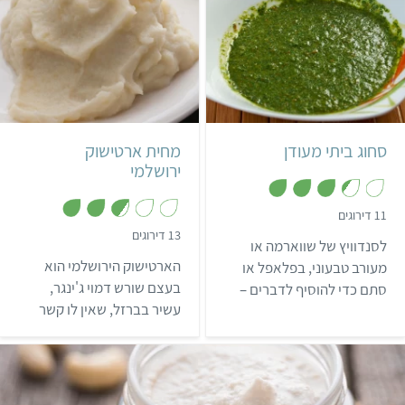
קל
10 דקות
תימני
קל
35 דקות
סחוג ביתי מעודן
מחית ארטישוק
ירושלמי
,
11 דירוגים
3
,
13 דירוגים
.
לסנדוויץ של שווארמה או
2
4
.
מ
הארטישוק הירושלמי הוא
מעורב טבעוני, בפלאפל או
8
ת
מ
בעצם שורש דמוי ג'ינגר,
סתם כדי להוסיף לדברים –
ו
ת
ך
עשיר בברזל, שאין לו קשר
אם אתם אוהבים חריף זה
ו
5
ך
לארטישוק או לירושלים, אלא
המתכון המושלם לסחוג
5
הוא פקעת של חמנית.
בשבילכם!