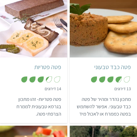
הטעם!
קל
25 דקות
בינוני
שעה ו-30 דקות
6 מנות
צרפתי
פטה כבד טבעוני
פטה פטריות
,
,
13 דירוגים
14 דירוגים
3
3
.
.
מתכון נהדר ומהיר של פטה
פטה פטריות- זהו מתכון
4
7
מ
מ
כבד טבעוני. אפשר להשתמש
בגרסא טבעונית לממרח
ת
ת
בפטה כממרח או לאכול מיד
הצרפתי פטה.
ו
ו
ך
ך
מהקערה. איך שלא תבחרו –
5
5
ההנאה מובטחת!