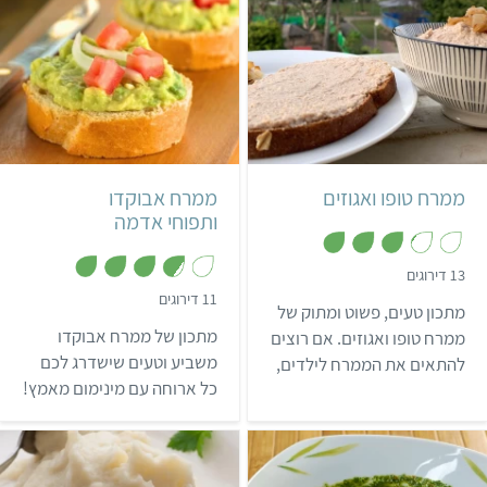
קל
15 דקות
קל
35 דקות
16 פרוסות לחם
ממרח טופו ואגוזים
ממרח אבוקדו
ותפוחי אדמה
,
13 דירוגים
3
,
11 דירוגים
.
מתכון טעים, פשוט ומתוק של
3
2
.
מ
מתכון של ממרח אבוקדו
ממרח טופו ואגוזים. אם רוצים
7
ת
מ
משביע וטעים שישדרג לכם
להתאים את הממרח לילדים,
ו
ת
ך
כל ארוחה עם מינימום מאמץ!
אפשר להחליף את היין
ו
5
ך
בתירוש ולהוריד קצת
5
מהסילאן בהתאם לכמות
המתיקות שאוהבים.