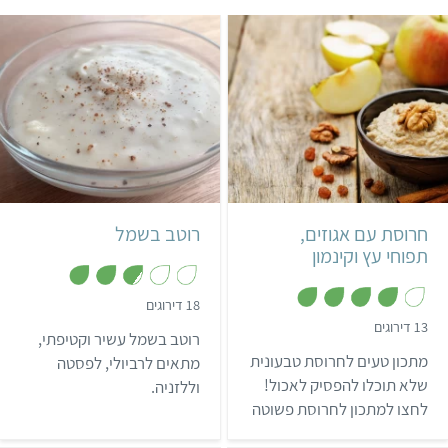
קל
5 דקות
קל
200 גרם
צרפתי
חרוסת עם אגוזים,
רוטב בשמל
תפוחי עץ וקינמון
,
18 דירוגים
2
,
13 דירוגים
.
רוטב בשמל עשיר וקטיפתי,
4
8
מ
מתכון טעים לחרוסת טבעונית
מ
מתאים לרביולי, לפסטה
ת
ת
ו
שלא תוכלו להפסיק לאכול!
וללזניה.
ו
ך
ך
לחצו למתכון לחרוסת פשוטה
5
5
יותר, מבלי להתפשר על