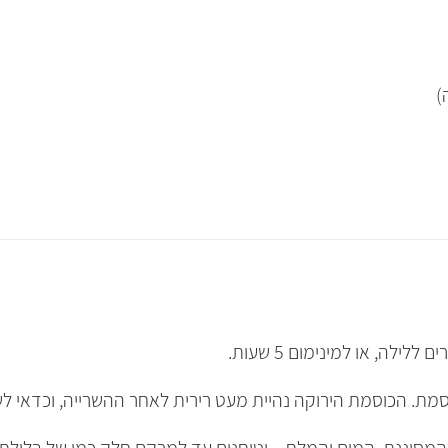
לה, או למינימום 5 שעות.
מת. הכוסמת הירוקה נהיית מעט רירית לאחר ההשרייה, וכדאי ל
מסוננת, המים והמלח – וטוחנים עד למרקם חלק כמו של בלילת ק