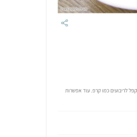
מורלין רויסמן ראובן
פל לריבועים כמו קרפ. עוד אפשרות