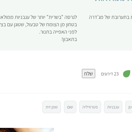
ות בתערובת של מג'דרה
לגרסה "בשרית" יותר של עגבניות ממולא
בטחון מן הצומח של טבעול, שטוגן עם בצל
לפני האפייה בתנור.
בתאבון!
,
שלח
3
23 דירוגים
.
3
מ
ת
ו
ך
5
טן
עגבניות
פטרוזיליה
שום
שמן זית