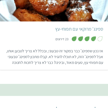
לקנות? הנה רשימה של
נקודות מכירה לסופגניות
בינוני
טבעוניות. חג שמח ומתוק!
ספינג' מרוקאי עם תפוחי-עץ
,
3
23 דירוגים
.
8
מ
אז נכון שספינג' כבר במקור זה טבעוני, ובכלל לא צריך לטבען אותו,
ת
ו
אבל לספינג' הזה, לא תוכלו להגיד לא. קבלו מתכון לספינג' טבעוני
ך
עם תפוחי עץ, טעים מאוד, ובינינו? כבר לא צריך לחכות לחנוכה
5
בשביל להכין אותם. תהנו!