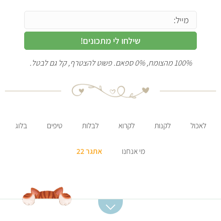
שילחו לי מתכונים!
100% מהצומח, 0% ספאם. פשוט להצטרף, קל גם לבטל.
לאכול
לקנות
לקרוא
לבלות
טיפים
בלוג
מי אנחנו
אתגר 22