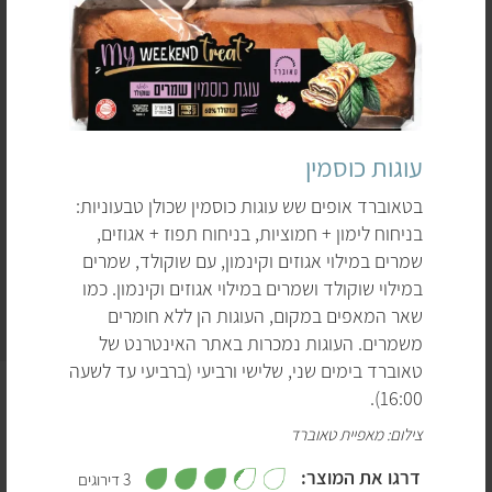
עוגות כוסמין
בטאוברד אופים שש עוגות כוסמין שכולן טבעוניות:
בניחוח לימון + חמוציות, בניחוח תפוז + אגוזים,
שמרים במילוי אגוזים וקינמון, עם שוקולד, שמרים
במילוי שוקולד ושמרים במילוי אגוזים וקינמון. כמו
שאר המאפים במקום, העוגות הן ללא חומרים
משמרים. העוגות נמכרות באתר האינטרנט של
טאוברד בימים שני, שלישי ורביעי (ברביעי עד לשעה
עוגת יום הולדת או עוגת נישואין, עוגה קנויה או אפויה בבית –
16:00).
קשה לחשוב על אירוע משמח שלא מככבת בו עוגה. ויש גם
צילום: מאפיית טאוברד
המון סיפורים מעניינים שקשורים לעוגות. בימי הביניים,
,
דרגו את המוצר:
לדוגמה, קראו ללחם שטוח שנאפה משני צדדיו עוגה.
3 דירוגים
3