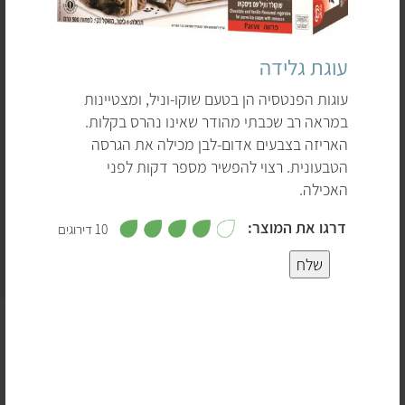
עוגת גלידה
עוגות הפנטסיה הן בטעם שוקו-וניל, ומצטיינות
במראה רב שכבתי מהודר שאינו נהרס בקלות.
האריזה בצבעים אדום-לבן מכילה את הגרסה
הטבעונית. רצוי להפשיר מספר דקות לפני
האכילה.
,
דרגו את המוצר:
10 דירוגים
4
מ
5
ת
שלח
ו
ך
5
4
עוגת יום הולדת או עוגת נישואין, עוגה קנויה או אפויה בבית –
3
קשה לחשוב על אירוע משמח שלא מככבת בו עוגה. ויש גם
המון סיפורים מעניינים שקשורים לעוגות. בימי הביניים,
לדוגמה, קראו ללחם שטוח שנאפה משני צדדיו עוגה.
2