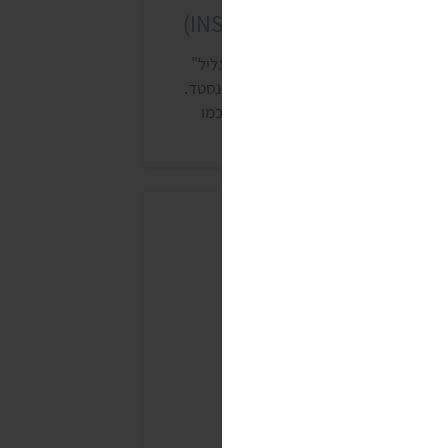
מבורגר דג אינסטד (INSTEAD)
חרי שנתיים של פיתוח, חברת "עוף הגליל"
כנסה לשוק תחליפי הבשר עם מותג אינסטד.
מותג מציע מבחר תחליפי דגים, עוף (כמו
ניצל) ובקר (כמו רצועות בקר) מבית "פיוצ'ר
וד גרופ" מהולנד. כל המוצרים הותאמו לחיך
ישראלי, ולא מכילים שמן דקלים או רכיבים
הונדסים גנטית. חלק מהמוצרים גם לא
כילים…