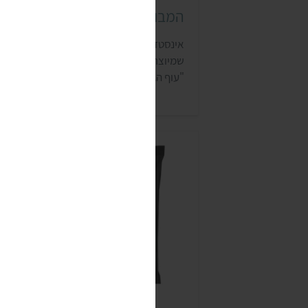
המבורגר אינסטד (INSTEAD)
אינסטד (INSTEAD) הוא מותג תחליפי בשר
שמיוצר על ידי פיוצ'ר פוד גרופ ההולנדית עבו
"עוף הגליל". המבחר כולל תחליפי בקר, עוף
(כמו שניצל, כדורי בשר ושווארמה), ודגים
שמותאמים לחיך הישראלי. המוצרים נמכרים
במחסני הטבעונות, בסופריודה ובעוד הרבה
חנויות ברחבי הארץ.