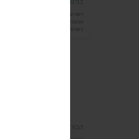
בורגר שופרסל
רשת שופרסל הבינה שהביקוש למוצרים
טבעוניים נמצא בעלייה, ומותג הבית שלה מצי
בשנים האחרונות מבחר תחליפי בשר (כמו
שווארמה ושניצלים), משקאות חלב מהצומח
וכו'. בשנת 2023 השיקה החברה בורגר טבעוני
חדש בטעם עוף.
הבורגרים של אותנטבעי