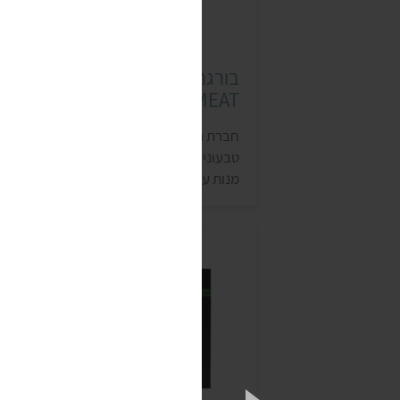
בורגר רידיפיין מיט (REDEFINE
MEAT)
חברת רידיפיין מיט הישראלית מפתחת בשר
טבעוני באמצעים טכנולוגיים. החברה מדפיס
מנות עם טעם, מרקם וארומה של בשר במדפ
תלת ממד. לחברה יש סדרה מקצועית, שמוצר
נמכרים למאות מסעדות בישראל ובעולם.
לרידיפיין מיט יש גם קבב, טחון ונקניקיות
קפואים, שמיועדים ללקוחות פרטיים. המוצרי
נמכרים במעדניות ובקצביות, כד…