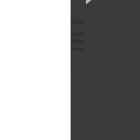
המבורגרים הקצב הירוק
בתחילת דרכה חברת הקצב הירוק הפעילה ש
מזללות טבעונית, שהגישו מנות מבוססות מוצ
ביונד מיט. כשכל עסקי ההסעדה נסגרו בקורונ
בחברה החלו לפתח נקניקיות, טחון, המבורגר
וקבב טבעוניים מחלבון אפונה. בהמשך החבר
סגרה את המזללות, והתרכזה במכירה של
תחליפי הבשר הקפואים שפיתחה. לרשימת
החנויות המלאה בה נמכרים מוצרי הקצב
הירוק>>