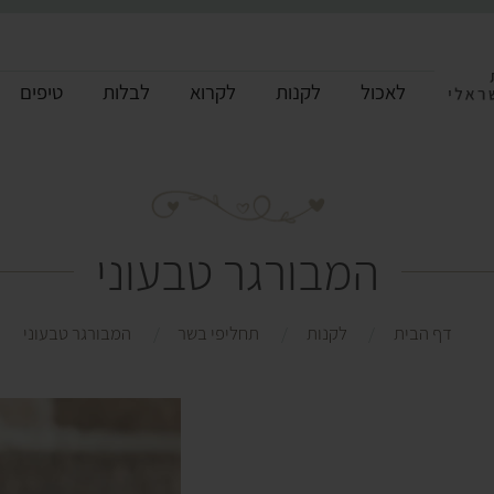
לאכול
לקנות
לקרוא
לבלות
טיפים
המבורגר טבעוני
דף הבית
לקנות
תחליפי בשר
המבורגר טבעוני