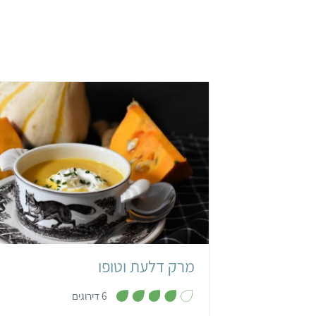
קל
מרק דלעת וטופו
,
6 דירוגים
4
מ