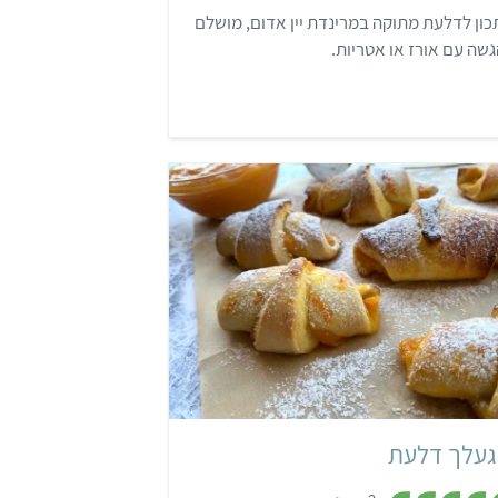
3
ון לדלעת מתוקה במרינדת יין אדום, מושלם
מ
ת
שה עם אורז או אטריות.
ו
ך
5
בינוני
40 דקות
24 רוגעלך
יהודי אשכנזי
געלך דלעת
,