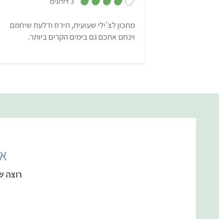
3 דירוגים
4
מ
ת
מתכון לצ'ילי שעועית, תירס ודלעת שיחמם
ו
ך
וינחם אתכם גם בימים הקרים ביותר.
5
אל
רוצה ש