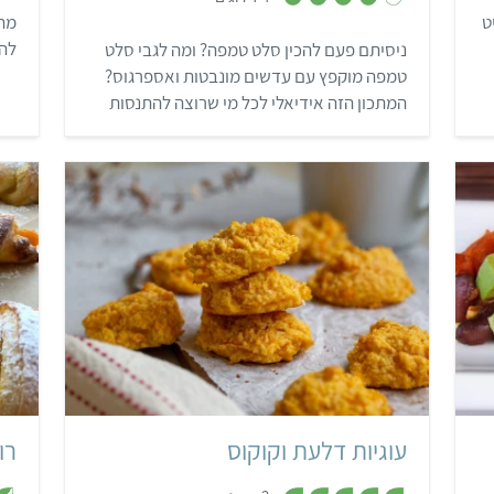
.
ט
מתכ
3
להג
ניסיתם פעם להכין סלט טמפה? ומה לגבי סלט
מ
ת
טמפה מוקפץ עם עדשים מונבטות ואספרגוס?
ו
ך
המתכון הזה אידיאלי לכל מי שרוצה להתנסות
5
בטמפה ולהכין מנה משביעה ושופעת טעמים,
מרקמים ורטבים.
קל
עוגיות דלעת וקוקוס
רו
,