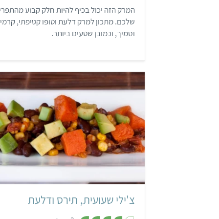
ת
המרק הזה יכול בכיף להיות חלק קבוע מהתפרי
ו
ך
שלכם. מתכון למרק דלעת וטופו קטיפתי, קרמי
5
וסמיך, וכמובן שטעים ביותר.
קל
35 דקות
4 מנות
צ'ילי שעועית, תירס ודלעת
,