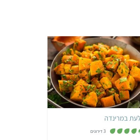
קל
עת במרינדה
,
3 דירוגים
4
.