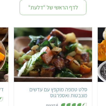
לדף הראשי של "דלעת"
קל
25 דקות
4 סלטים
אסייתי
סלט טמפה מוקפץ עם עדשים
דל
מונבטות ואספרגוס
,
4 דירוגים
4