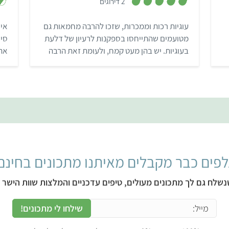
2 דירוגים
5
מ
ת
עוגיות רכות וממכרות, שזכו להרבה מחמאות גם
אין
ו
ך
מטועמים שהתייחסו בספקנות לרעיון של דלעת
סיי
5
בעוגיות. יש בהן מעט קמח, ולעומת זאת הרבה
את 
קוקוס ותבלינים שמעניקים להן טעם עשיר.
טעי
מבוסס על מתכון מהבלוג Versatile
השת
Vegetarian Kitchen
"וו
לענ
בקט
פים כבר מקבלים מאיתנו מתכונים בחינם
נשלח גם לך מתכונים מעולים, טיפים עדכניים והמלצות שוות הישר ל
שילחו לי מתכונים!