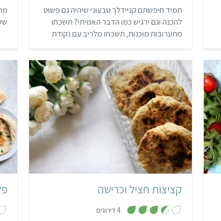
3
תמיד חיפשתם קניידלך טבעוני שיהיה גם פשוט
מתכ
מ
ת
להכנה וגם ירגיש כמו הדבר האמיתי? תשכחו
שלא
ו
ך
מתערובות מוכנות, תשכחו מלריב עם נקודת
5
הרתיחה של המים כדי שהקניידלך לא יתפרקו.
השנה עושים קניידלך כמו שקניידלך צריכים
להיות – גמישים, עמידים במים, עם טעם של
קמח מצות וריח של המטבח של סבתא.
קל
קציצות חציל וכרישה
פל
,
4 דירוגים
3
.