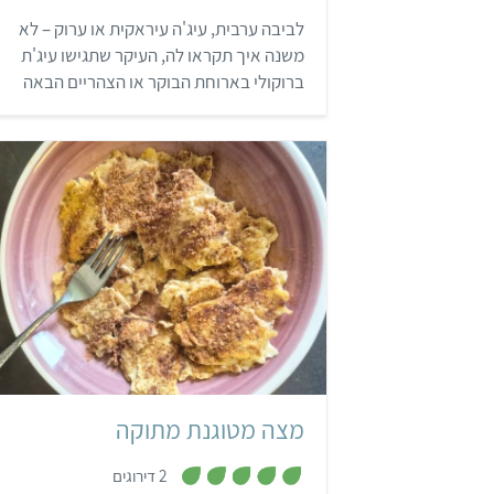
7
לביבה ערבית, עיג'ה עיראקית או ערוק – לא
מ
ת
משנה איך תקראו לה, העיקר שתגישו עיג'ת
ו
ך
ברוקולי בארוחת הבוקר או הצהריים הבאה
5
שלכם 🙂 הע'יגה היא קציצה שמזוהה עם
המטבח הפלסטיני והעיראקי. נהוג לאכול אותה
בשבת בבוקר, לצד סלטים, חצילים, פיתות
וטחינה.
קל
10 דקות
מנה אחת
יהוד
מצה מטוגנת מתוקה
,
2 דירוגים
5