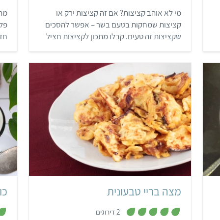
5
מי לא אוהב קציצות? אם זה קציצות ירק או
מתכ
מ
ת
קציצות שמחקות בטעם בשר – אפשר להסכים
פלא
ו
ך
שקציצות זה טעים. קבלו מתכון לקציצות חציל
חד
5
וכרישה מטוגנות, טעימות במיוחד!
י
קל
20 דקות
מנה אחת
יהודי
מצה בריי טבעונית
כו
,
2 דירוגים
5