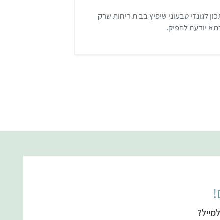
מ
ת
ון לגונדי טבעוני שיפיץ בבית ריחות שרק
ו
ך
א יודעת להפיק.
5
!
מייל?