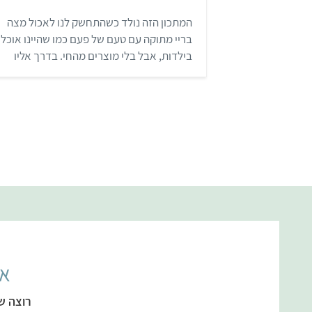
מ
ת
המתכון הזה נולד כשהתחשק לנו לאכול מצה
ו
ך
בריי מתוקה עם טעם של פעם כמו שהיינו אוכלי
5
בילדות, אבל בלי מוצרים מהחי. בדרך אליו
הכיריים שלנו עבדו קשה, אבל בסוף הבנו איך
להכין מצה בריי שמתייצבת בטיגון במינימום
עבודה, מרכיבים וזמן הכנה.
אל
רוצה ש