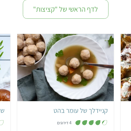
לדף הראשי של "קציצות"
קל
20 קניידלך
קניידלך של עומר בהט
שנ
,
4 דירוגים
4
.