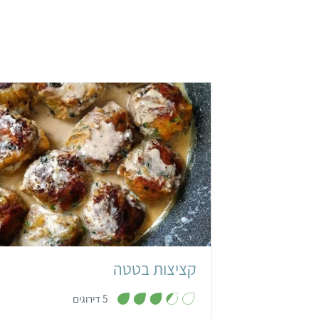
קל
20 קציצות
קציצות בטטה
,
5 דירוגים
3
.