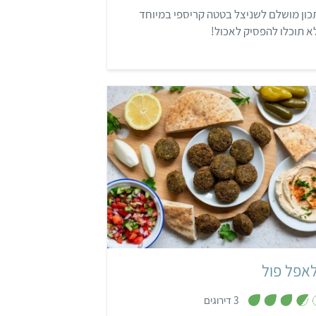
ת
ון מושלם לשניצל בטטה קריספי במיוחד
ו
ך
 תוכלו להפסיק לאכול!
5
קל
9 שעות ו-20 דקות
ישראלי
אפל פול
,
3 דירוגים
3
.