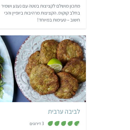
4
מתכון מושלם לקציצות בטטה עם נענע ושמיר
מ
ת
בחלב קוקוס. הקציצות מרהיבות ביופיין והכי
ו
ך
חשוב – טעימות במיוחד!
5
קל
50 דקות
עיראקי, ערבי
לביבה ערבית
,
3 דירוגים
4
.