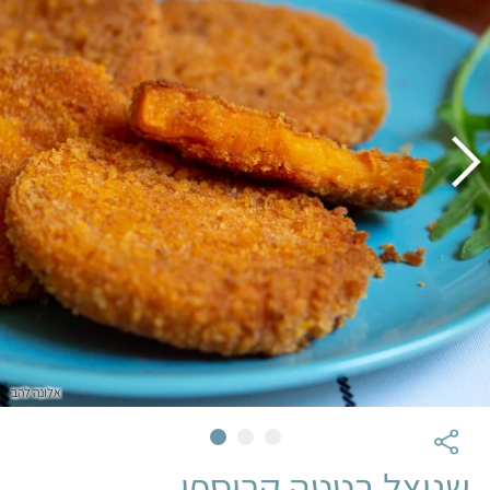
אלונה להב
שניצל בטטה קריספי