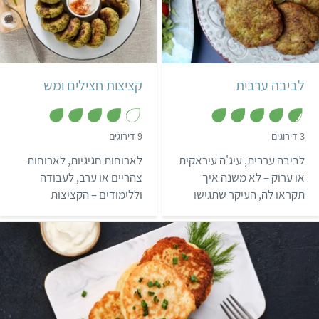
קל
50 דקות
קל
עיראקי, ערבי
לביבה ערבית
קציצות חצילים ומש
,
,
3 דירוגים
9 דירוגים
4
4
.
.
לביבה ערבית, עיג'ה עיראקית
לארוחות חגיגיות, לארוחות
1
7
מ
מ
או ערוק – לא משנה איך
צהריים או ערב, לעבודה
ת
ת
תקראו לה, העיקר שתגישו
וללימודים – הקציצות
ו
ו
ך
ך
עיג'ת ברוקולי בארוחת הבוקר
מתאימות ויושבות תמיד בול!
5
5
או הצהריים הבאה שלכם 🙂
הע'יגה היא קציצה שמזוהה
עם המטבח הפלסטיני
והעיראקי. נהוג לאכול אותה
בשבת בבוקר, לצד סלטים,
חצילים, פיתות וטחינה.