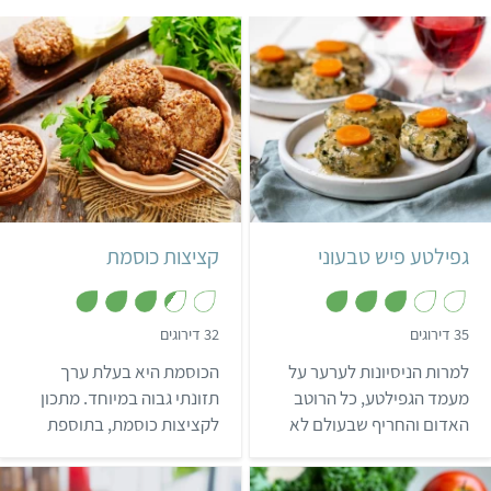
בינוני
3 שעות ו-5 דקות
בינוני
40 דקות
12-16 קציצות
אשכנזי
8 קציצות
גפילטע פיש טבעוני
קציצות כוסמת
,
,
35 דירוגים
32 דירוגים
3
3
.
.
למרות הניסיונות לערער על
הכוסמת היא בעלת ערך
4
1
מ
מ
מעמד הגפילטע, כל הרוטב
תזונתי גבוה במיוחד. מתכון
ת
ת
האדום והחריף שבעולם לא
לקציצות כוסמת, בתוספת
ו
ו
ך
ך
יכבה את התשוקה לאפרוריות
בצל ירוק, פטרוזיליה וגרעיני
5
5
הג'לטינית שיושבת עמוק בלב
חמניה.