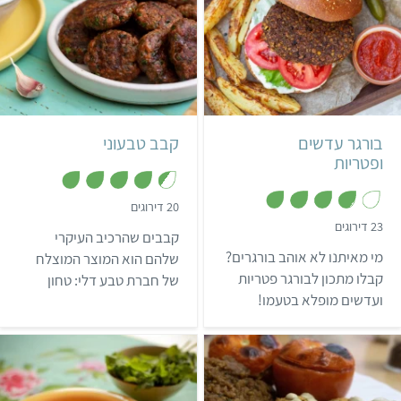
קל
30 דקות
קל
18 קציצות
25 קבבים
בורגר עדשים
קבב טבעוני
ופטריות
,
20 דירוגים
4
,
23 דירוגים
.
קבבים שהרכיב העיקרי
3
4
.
מי מאיתנו לא אוהב בורגרים?
מ
שלהם הוא המוצר המוצלח
8
ת
מ
קבלו מתכון לבורגר פטריות
של חברת טבע דלי: טחון
ו
ת
ך
ועדשים מופלא בטעמו!
ו
מהצומח שנמכר בשתי
5
ך
גרסאות: על בסיס סייטן וסויה
5
או על בסיס אורז עדשים
ושקדים. למעשה אפשר לוותר
על כל הרכיבים מלבד חבילת