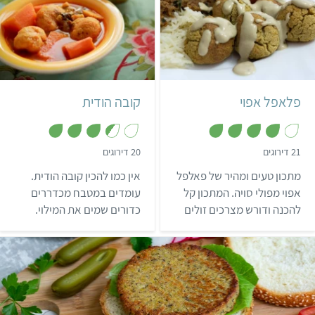
הטחון עצמה שיתרונה הבולט
הוא שהיא מספיק דביקה
וטעימה בלי צורך להוסיף שום
קל
30 דקות
קשה
הודי
דבר לעיסה.
35 כדורים
פלאפל אפוי
קובה הודית
,
,
21 דירוגים
20 דירוגים
3
4
מ
.
מתכון טעים ומהיר של פאלפל
אין כמו להכין קובה הודית.
ת
5
ו
מ
אפוי מפולי סויה. המתכון קל
עומדים במטבח מכדררים
ך
ת
להכנה ודורש מצרכים זולים
כדורים שמים את המילוי.
5
ו
ך
שאפשר להשיג בכל סופר.
טיפול בעיסוק, ועיסוק טעים
5
במיוחד.