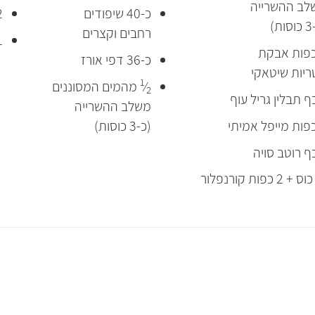
לב ההשרייה
כ-40 שיפודים
2 כפות ר
ת)
רחבים וקצרים
1 כף שו
כ-36 דפי אורז
יות שיטאקי
1
⁄
מהמים המסוננים
2
משלב ההשרייה
(כ-3 כוסות)
וס + 2 כפות קורנפלור