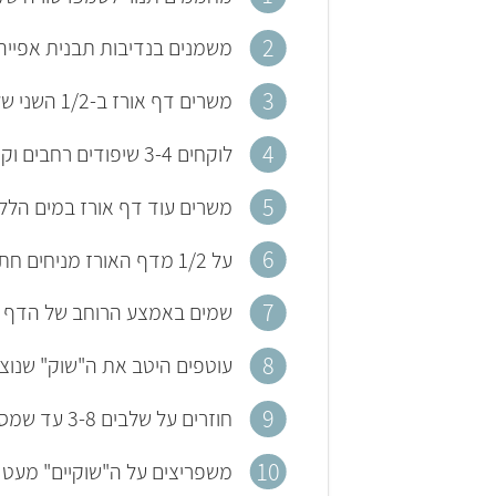
משמנים בנדיבות תבנית אפייה
משרים דף אורז ב-1/2 השני של מי ההשרייה ששמרנו בצד, עד שממש רך.
לוקחים 3-4 שיפודים רחבים וקצרים, מצמידים אותם זה לזה, ועוטפים אותם באופן מהודק עם דף האורז הרטוב.
משרים עוד דף אורז במים הללו
על 1/2 מדף האורז מניחים חתיכות יובה. מקפלים את 1/2 הדף הריק על זה המלא – ומהדקים טוב-טוב (החל מדקה 05:20 בסרטון).
שמים באמצע הרוחב של הדף המ
עוטפים היטב את ה"שוק" שנוצר 
חוזרים על שלבים 3-8 עד שמסיימים את תערובת היובה.
משפריצים על ה"שוקיים" מעט 