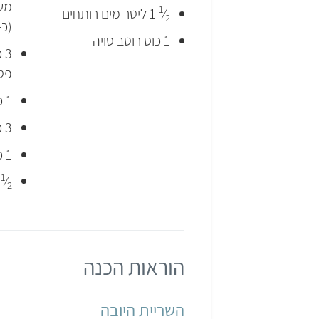
מש
1
⁄
1 ליטר מים רותחים
2
(כ-3 כוסו
1 כוס רוטב סויה
3 כפות אבקת
פטר
1 כף תבלין גריל עוף
3 כפות מייפל אמיתי
1 כף רוטב סויה
1
⁄
כ
2
הוראות הכנה
השריית היובה