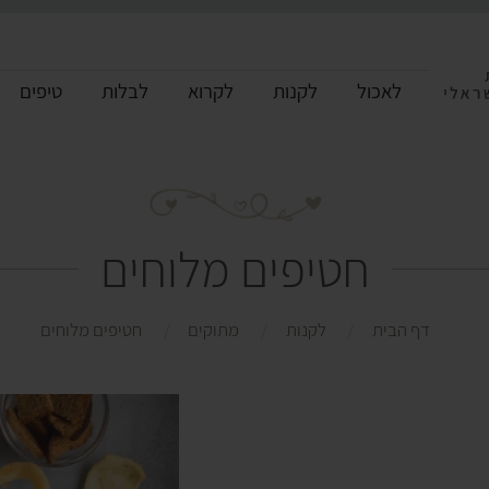
לאכול
לקנות
לקרוא
לבלות
טיפים
חטיפים מלוחים
דף הבית
לקנות
מתוקים
חטיפים מלוחים