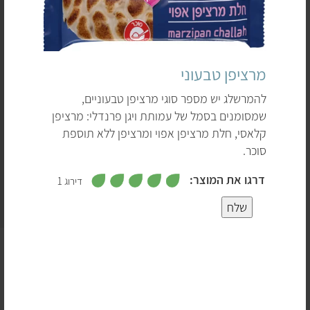
מרציפן טבעוני
להמרשלג יש מספר סוגי מרציפן טבעוניים,
שמסומנים בסמל של עמותת ויגן פרנדלי: מרציפן
קלאסי, חלת מרציפן אפוי ומרציפן ללא תוספת
סוכר.
,
דרגו את המוצר:
דירוג 1
5
מ
5
ת
שלח
ו
ך
5
4
נתחיל מהעיקר:
חלווה (חלבה) ומרציפן הם בדרך כלל
טבעוניים.
3
מרציפן