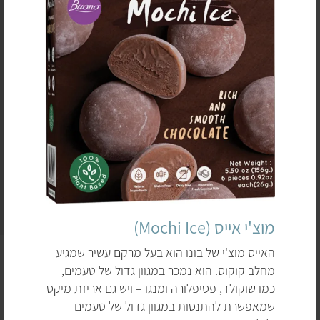
מוצ'י אייס (Mochi Ice)
האייס מוצ'י של בונו הוא בעל מרקם עשיר שמגיע
כיום גלידה היא מוצר נגיש שאפשר לרכוש בלי לקרוע את הכיס,
מחלב קוקוס. הוא נמכר במגוון גדול של טעמים,
אבל לפני המצאת המקפיא, היא הייתה מעדן יוקרתי שאכלו
כמו שוקולד, פסיפלורה ומנגו – ויש גם אריזת מיקס
רק באירועים מיוחדים. מי שעדיין לוקחים את הגלידה ממש
שמאפשרת להתנסות במגוון גדול של טעמים
ברצינות הם הטועמים המקצועיים, שמשתמשים בכפיות