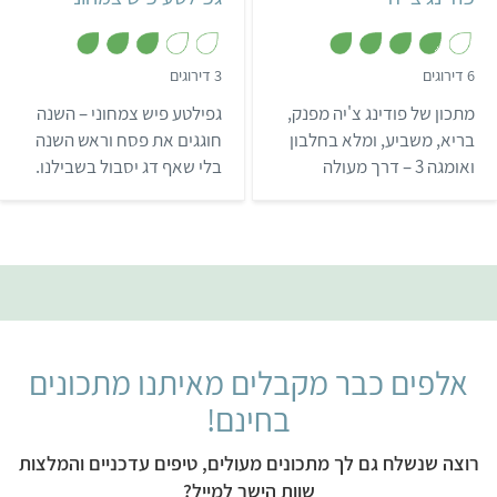
,
,
6 דירוגים
3 דירוגים
3
3
.
מ
מתכון של פודינג צ'יה מפנק,
גפילטע פיש צמחוני – השנה
8
ת
מ
ו
בריא, משביע, ומלא בחלבון
חוגגים את פסח וראש השנה
ת
ך
ואומגה 3 – דרך מעולה
בלי שאף דג יסבול בשבילנו.
ו
5
ך
להתחיל את הבוקר! את
גפילטע פיש טבעוני?! זה לא
5
הפודינג מומלץ להגיש עם
אוקסימורון? כולנו יודעים
פירות טריים בשביל מנה
שבעצם מה שהופך קציצות
מרעננת טעימה במיוחד.
גפילטע לטעימות זה בכלל
פירורי הלחם, הסוכר והגזר
מעל. עם קצת יצירתיות
אפשר לקבל את אותן קציצות
אלפים כבר מקבלים מאיתנו מתכונים
אפרפרות, מתקתקות
ומנחמות בגרסה טבעונית:
בחינם!
מחליפ…
רוצה שנשלח גם לך מתכונים מעולים, טיפים עדכניים והמלצות
שוות הישר למייל?