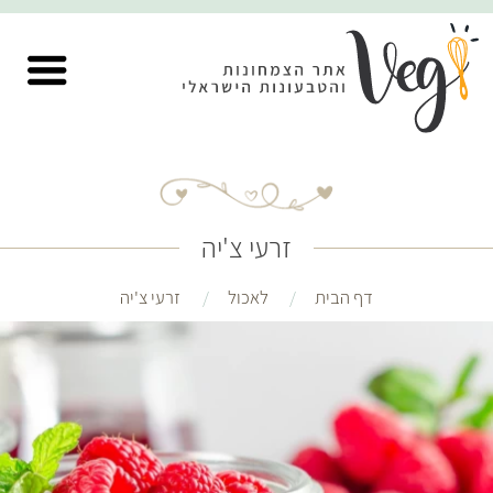
זרעי צ'יה
דף הבית
לאכול
זרעי צ'יה