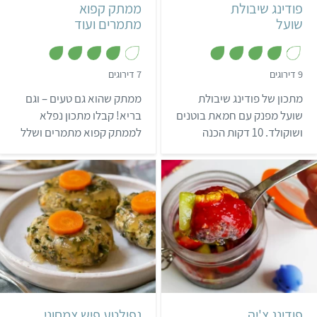
פודינג שיבולת
ממתק קפוא
שועל
מתמרים ועוד
,
,
9 דירוגים
7 דירוגים
4
4
.
מ
מתכון של פודינג שיבולת
ממתק שהוא גם טעים – וגם
1
ת
מ
ו
שועל מפנק עם חמאת בוטנים
בריא! קבלו מתכון נפלא
ת
ך
ושוקולד. 10 דקות הכנה
לממתק קפוא מתמרים ושלל
ו
5
ך
בלילה לפני – ותקומו לארוחת
דברים אחרים מהצומח.
5
בוקר משביעה ומלאת חלבון –
דרך מעולה להתחיל את היום!
בינוני
8 שעות ו-25 דקות
קל
מזרח אירופאי, יהודי
צנצנת גדולה (500 מ"ל)
פודינג צ'יה
גפילטע פיש צמחוני