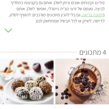
פודינג וקינוחים שונים וניתן לשלב אותם גם בקציצות כתחליף
לביצה. טעמם של זרעי הצ'יה נייטרלי, ואפשר לשלב אותם
ב
תזונה בריאה
, גם בלי להכין מתכונים מורכבים: להוסיף לסלט,
לדייסה, לשייק או לכל תבשיל שמתחשק לכם.
מעניין לציין שהצ'יה מגיעה ממשפחת המרווה (מרווה היספנית
ליתר דיוק), זאת בדומה למרווה המרושתת שממנה מפיקים
תוספי אומגה 3 יקרים למדי שאולי יצא לכם להיתקל בהם בחנות
טבע. זרעי הצ'יה לעומת זאת נמכרים כיום במחירים שווים לכל
4 מתכונים
נפש ועדיפים על התוסף מאחר שמכילים גם מינרלים כמו סידן,
ברזל ואבץ. על מנת לקבל את חומצת השומן מסוג אומגה 3
בצורתה האופטימלית, כדאי להמנע מחימום של זרעי הצ'יה, זה
לא יעבוד כשמכינים קציצות, אבל אם אתם מוסיפים אותם
לדייסה או לתבשיל כדאי לעשות זאת לאחר שכיביתם את האש.
קל
10 דקות
קל
15 יחידות
500 מ"ל