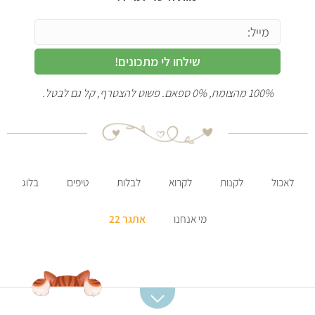
שילחו לי מתכונים!
100% מהצומח, 0% ספאם. פשוט להצטרף, קל גם לבטל.
לאכול
לקנות
לקרוא
לבלות
טיפים
בלוג
מי אנחנו
אתגר 22